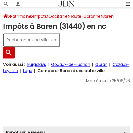
Patrimoine
Impôts
Occitanie
Haute-Garonne
Baren
Impôts à Baren (31440) en nc
Impôt sur le revenu
Voir aussi :
Burgalays
Gouaux-de-Luchon
Guran
Cazaux-
Layrisse
Lège
Comparer Baren à une autre ville
Mise à jour le 25/06/26
Impôt sur le revenu