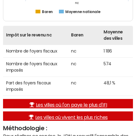
nc
Baren
Moyenne nationale
Moyenne
Impôt sur le revenu nc
Baren
des villes
Nombre de foyers fiscaux
nc
1 186
Nombre de foyers fiscaux
nc
574
imposés
Part des foyers fiscaux
nc
48,1 %
imposés
Les villes où l'on paye le plus d'IFI
Les villes où vivent les plus riches
Méthodologie :
Pour réaliser ce service, le JDN a recueilli l'ensemble des