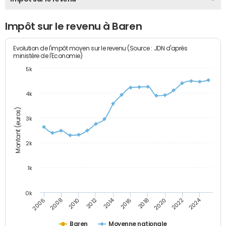
Impôt sur le revenu à Baren
Evolution de l'impôt moyen sur le revenu (Source : JDN d'après
ministère de l'Economie)
5k
4k
Montant (euros)
3k
2k
1k
0k
2014
2024
2010
2020
2012
2022
2006
2016
2008
2018
Baren
Moyenne nationale