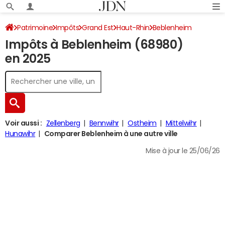
Patrimoine
Impôts
Grand Est
Haut-Rhin
Beblenheim
Impôts à Beblenheim (68980)
Impôt sur le revenu
en 2025
Voir aussi :
Zellenberg
Bennwihr
Ostheim
Mittelwihr
Hunawihr
Comparer Beblenheim à une autre ville
Mise à jour le 25/06/26