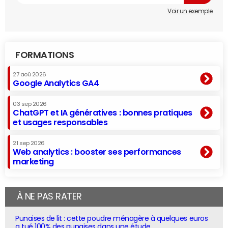
Voir un exemple
FORMATIONS
27 aoû 2026
Google Analytics GA4
03 sep 2026
ChatGPT et IA génératives : bonnes pratiques
et usages responsables
21 sep 2026
Web analytics : booster ses performances
marketing
À NE PAS RATER
Punaises de lit : cette poudre ménagère à quelques euros
a tué 100% des punaises dans une étude