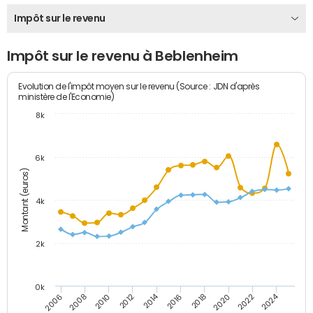
Impôt sur le revenu
Impôt sur le revenu à Beblenheim
Evolution de l'impôt moyen sur le revenu (Source : JDN d'après
ministère de l'Economie)
8k
6k
Montant (euros)
4k
2k
0k
2014
2024
2010
2020
2012
2022
2006
2016
2008
2018