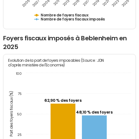
2005
2007
2009
2011
2013
2015
2017
2019
2021
2023
2025
Nombre de foyers fiscaux
Nombre de foyers fiscaux imposés
Foyers fiscaux imposés à Beblenheim en
2025
Evolution de la part de foyers imposables (Source : JDN
d'après ministère de l'Economie)
100
Part des foyers fiscaux (%)
75
62,90 % des foyers
48,10 % des foyers
50
25