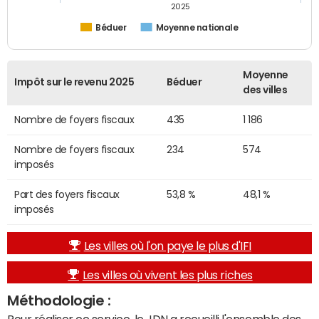
2025
Béduer
Moyenne nationale
Moyenne
Impôt sur le revenu 2025
Béduer
des villes
Nombre de foyers fiscaux
435
1 186
Nombre de foyers fiscaux
234
574
imposés
Part des foyers fiscaux
53,8 %
48,1 %
imposés
Les villes où l'on paye le plus d'IFI
Les villes où vivent les plus riches
Méthodologie :
Pour réaliser ce service, le JDN a recueilli l'ensemble des