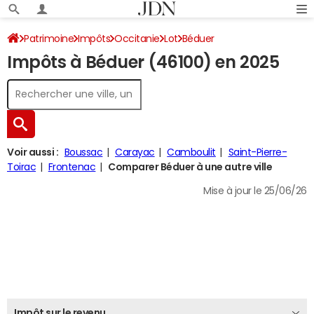
Patrimoine
Impôts
Occitanie
Lot
Béduer
Impôts à Béduer (46100) en 2025
Impôt sur le revenu
Voir aussi :
Boussac
Carayac
Camboulit
Saint-Pierre-
Toirac
Frontenac
Comparer Béduer à une autre ville
Mise à jour le 25/06/26
Impôt sur le revenu