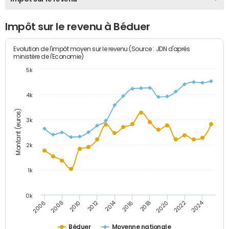
Impôt sur le revenu à Béduer
Evolution de l'impôt moyen sur le revenu (Source : JDN d'après
ministère de l'Economie)
5k
4k
Montant (euros)
3k
2k
1k
0k
2014
2024
2010
2020
2012
2022
2006
2016
2008
2018
Béduer
Moyenne nationale