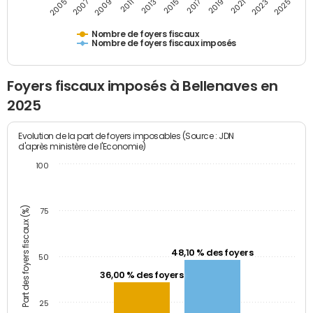
2005
2007
2009
2011
2013
2015
2017
2019
2021
2023
2025
Nombre de foyers fiscaux
Nombre de foyers fiscaux imposés
Foyers fiscaux imposés à Bellenaves en
2025
Evolution de la part de foyers imposables (Source : JDN
d'après ministère de l'Economie)
100
Part des foyers fiscaux (%)
75
48,10 % des foyers
50
36,00 % des foyers
25