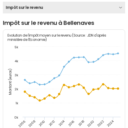
Impôt sur le revenu
Impôt sur le revenu à Bellenaves
Evolution de l'impôt moyen sur le revenu (Source : JDN d'après
ministère de l'Economie)
5k
4k
Montant (euros)
3k
2k
1k
0k
2014
2024
2010
2020
2012
2022
2006
2016
2008
2018