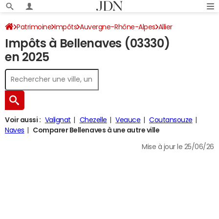
Patrimoine
Impôts
Auvergne-Rhône-Alpes
Allier
Impôts à Bellenaves (03330)
Bellenaves
Impôt sur le revenu
en 2025
Voir aussi :
Valignat
Chezelle
Veauce
Coutansouze
Naves
Comparer Bellenaves à une autre ville
Mise à jour le 25/06/26