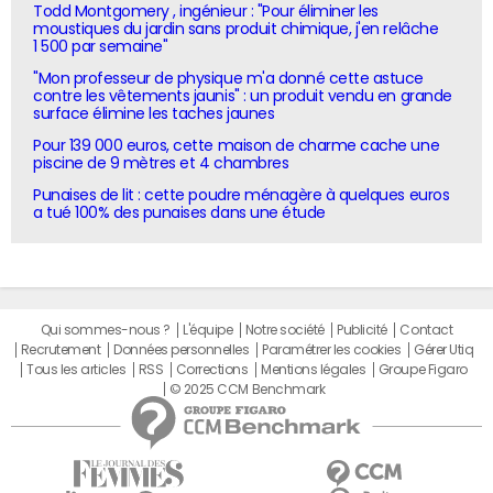
Todd Montgomery , ingénieur : "Pour éliminer les
moustiques du jardin sans produit chimique, j'en relâche
1 500 par semaine"
"Mon professeur de physique m'a donné cette astuce
contre les vêtements jaunis" : un produit vendu en grande
surface élimine les taches jaunes
Pour 139 000 euros, cette maison de charme cache une
piscine de 9 mètres et 4 chambres
Punaises de lit : cette poudre ménagère à quelques euros
a tué 100% des punaises dans une étude
Qui sommes-nous ?
L'équipe
Notre société
Publicité
Contact
Recrutement
Données personnelles
Paramétrer les cookies
Gérer Utiq
Tous les articles
RSS
Corrections
Mentions légales
Groupe Figaro
© 2025 CCM Benchmark