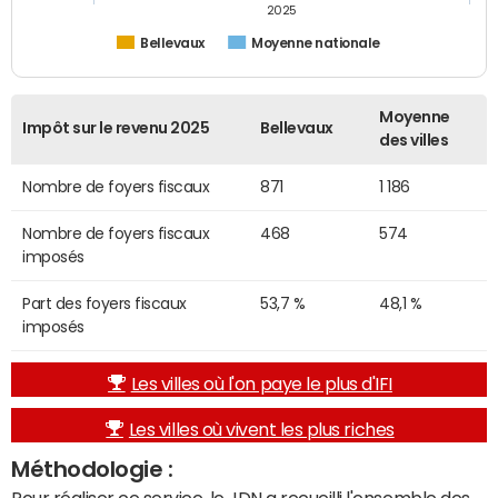
2025
Bellevaux
Moyenne nationale
Moyenne
Impôt sur le revenu 2025
Bellevaux
des villes
Nombre de foyers fiscaux
871
1 186
Nombre de foyers fiscaux
468
574
imposés
Part des foyers fiscaux
53,7 %
48,1 %
imposés
Les villes où l'on paye le plus d'IFI
Les villes où vivent les plus riches
Méthodologie :
Pour réaliser ce service, le JDN a recueilli l'ensemble des