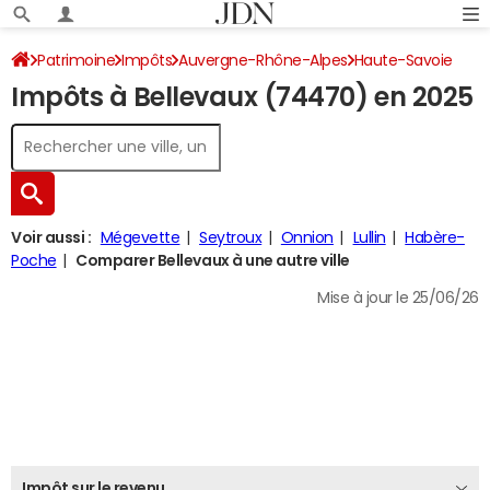
Patrimoine
Impôts
Auvergne-Rhône-Alpes
Haute-Savoie
Impôts à Bellevaux (74470) en 2025
Bellevaux
Impôt sur le revenu
Voir aussi :
Mégevette
Seytroux
Onnion
Lullin
Habère-
Poche
Comparer Bellevaux à une autre ville
Mise à jour le 25/06/26
Impôt sur le revenu