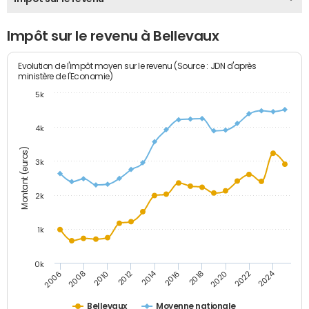
Impôt sur le revenu à Bellevaux
Evolution de l'impôt moyen sur le revenu (Source : JDN d'après
ministère de l'Economie)
5k
4k
Montant (euros)
3k
2k
1k
0k
2014
2024
2010
2020
2012
2022
2006
2016
2008
2018
Bellevaux
Moyenne nationale