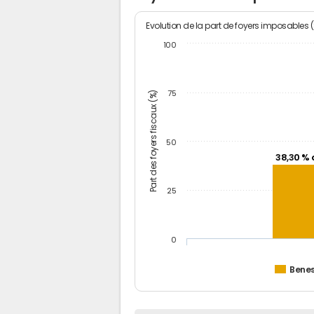
Evolution de la part de foyers imposables 
100
Part des foyers fiscaux (%)
75
50
38,30 % 
25
0
Bene