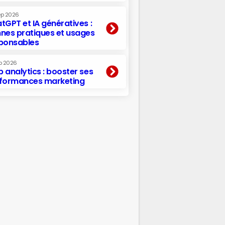
ep 2026
tGPT et IA génératives :
nes pratiques et usages
ponsables
p 2026
 analytics : booster ses
formances marketing