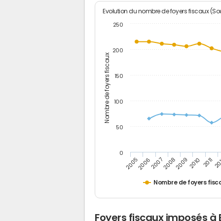
Evolution du nombre de foyers fiscaux (Sou
250
200
Nombre de foyers fiscaux
150
100
50
0
2005
20
2009
2006
2010
2007
2011
2008
Nombre de foyers fisc
Foyers fiscaux imposés à