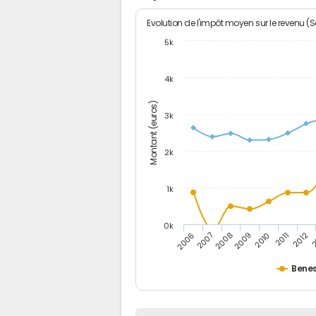
Evolution de l'impôt moyen sur le revenu (
5k
4k
Montant (euros)
3k
2k
1k
0k
2006
2007
2008
2009
2010
2011
2012
2
Bene