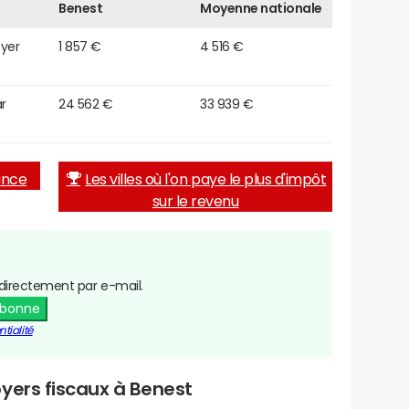
Benest
Moyenne nationale
oyer
1 857 €
4 516 €
r
24 562 €
33 939 €
rance
Les villes où l'on paye le plus d'impôt
sur le revenu
directement par e-mail.
abonne
tialité
yers fiscaux à Benest