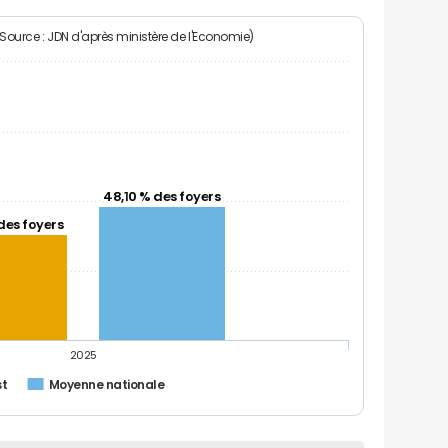
(Source : JDN d'après ministère de l'Economie)
48,10 % des foyers
des foyers
2025
st
Moyenne nationale