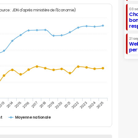
03 s
Source : JDN d'après ministère de l'Economie)
Cha
bon
res
21 se
Web
per
2014
2024
013
2015
2016
2017
2018
2019
2020
2021
2022
2023
2025
st
Moyenne nationale