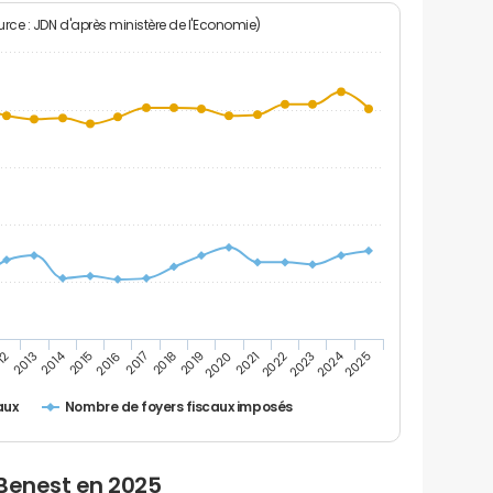
rce : JDN d'après ministère de l'Economie)
2024
2014
12
2019
2016
2023
2013
2020
2017
2021
2018
2025
2015
2022
Nombre de foyers fiscaux imposés
aux
 Benest en 2025