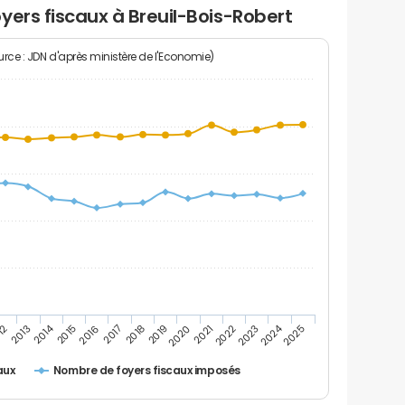
yers fiscaux à Breuil-Bois-Robert
rce : JDN d'après ministère de l'Economie)
2024
2014
12
2019
2016
2023
2013
2020
2017
2021
2018
2025
2015
2022
Nombre de foyers fiscaux imposés
aux