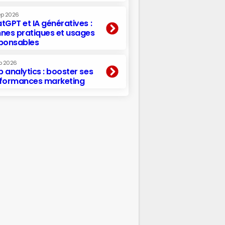
ep 2026
tGPT et IA génératives :
nes pratiques et usages
ponsables
p 2026
 analytics : booster ses
formances marketing