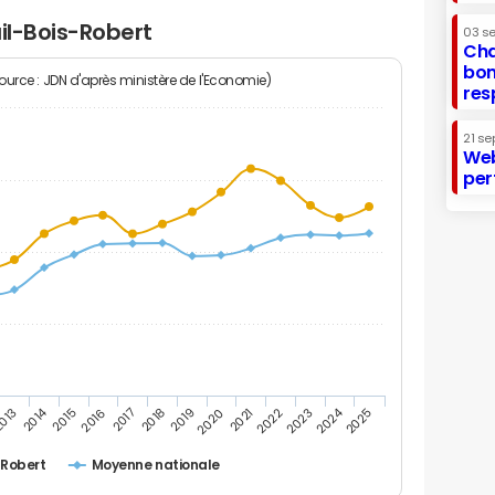
il-Bois-Robert
03 s
Cha
bon
Source : JDN d'après ministère de l'Economie)
res
21 se
Web
per
2014
2024
013
2015
2016
2017
2018
2019
2020
2021
2022
2023
2025
-Robert
Moyenne nationale