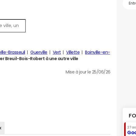
ille-Brasseuil
Guerville
Vert
Villette
Boinville-en-
 Breuil-Bois-Robert à une autre ville
Mise à jour le 25/06/26
FO
x
27 a
Goo