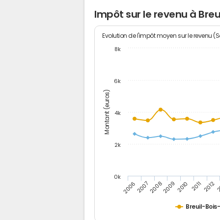
Impôt sur le revenu à Breu
Evolution de l'impôt moyen sur le revenu (
8k
6k
Montant (euros)
4k
2k
0k
2006
2007
2008
2009
2010
2011
2012
2
Breuil-Bois