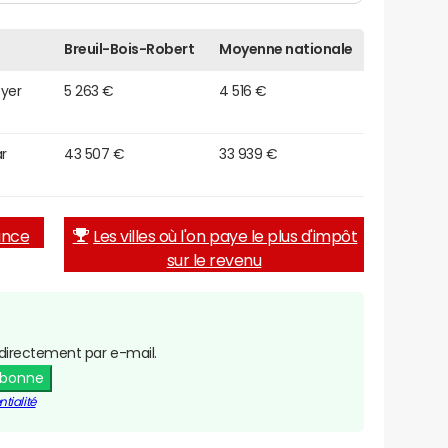
Breuil-Bois-Robert
Moyenne nationale
oyer
5 263 €
4 516 €
r
43 507 €
33 939 €
rance
Les villes où l'on paye le plus d'impôt
sur le revenu
directement par e-mail.
abonne
tialité