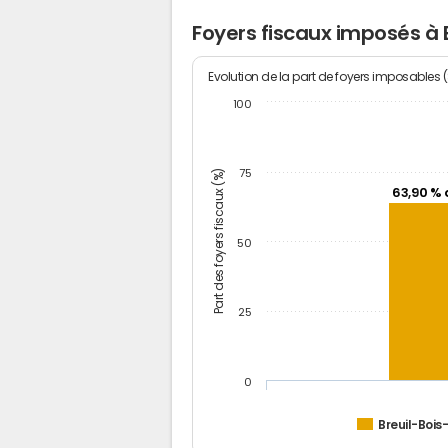
Foyers fiscaux imposés à 
Evolution de la part de foyers imposables 
100
Part des foyers fiscaux (%)
75
63,90 % 
50
25
0
Breuil-Bois