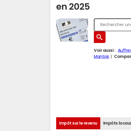
en 2025
Voir aussi :
Auffrev
Mantois
Comparer
Impôt sur le revenu
Impôts locau