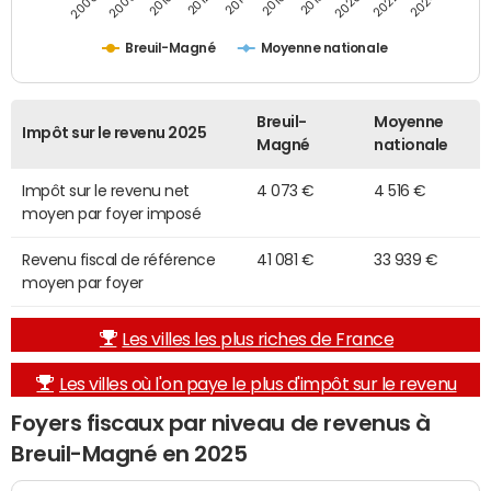
2014
2024
2010
2020
2012
2022
2006
2016
2008
2018
Breuil-Magné
Moyenne nationale
Breuil-
Moyenne
Impôt sur le revenu 2025
Magné
nationale
Impôt sur le revenu net
4 073 €
4 516 €
moyen par foyer imposé
Revenu fiscal de référence
41 081 €
33 939 €
moyen par foyer
Les villes les plus riches de France
Les villes où l'on paye le plus d'impôt sur le revenu
Foyers fiscaux par niveau de revenus à
Breuil-Magné en 2025