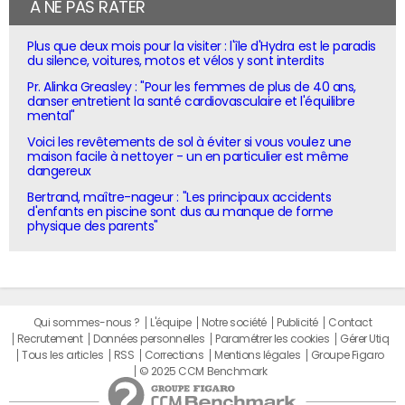
À NE PAS RATER
Plus que deux mois pour la visiter : l'île d'Hydra est le paradis
du silence, voitures, motos et vélos y sont interdits
Pr. Alinka Greasley : "Pour les femmes de plus de 40 ans,
danser entretient la santé cardiovasculaire et l'équilibre
mental"
Voici les revêtements de sol à éviter si vous voulez une
maison facile à nettoyer - un en particulier est même
dangereux
Bertrand, maître-nageur : "Les principaux accidents
d'enfants en piscine sont dus au manque de forme
physique des parents"
Qui sommes-nous ?
L'équipe
Notre société
Publicité
Contact
Recrutement
Données personnelles
Paramétrer les cookies
Gérer Utiq
Tous les articles
RSS
Corrections
Mentions légales
Groupe Figaro
© 2025 CCM Benchmark