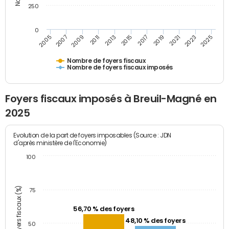
250
0
2023
2005
2009
2013
2017
2021
2025
2007
2011
2015
2019
Nombre de foyers fiscaux
Nombre de foyers fiscaux imposés
Foyers fiscaux imposés à Breuil-Magné en
2025
Evolution de la part de foyers imposables (Source : JDN
d'après ministère de l'Economie)
100
Part des foyers fiscaux (%)
75
56,70 % des foyers
48,10 % des foyers
50