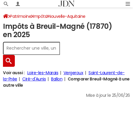
Patrimoine
Impôts
Nouvelle-Aquitaine
Impôts à Breuil-Magné (17870)
Charente-Maritime
Breuil-Magné
Impôt sur le revenu
en 2025
Voir aussi :
Loire-les-Marais
Vergeroux
Saint-Laurent-de-
la-Prée
Ciré-d'Aunis
Ballon
Comparer Breuil-Magné à une
autre ville
Mise à jour le 25/06/26