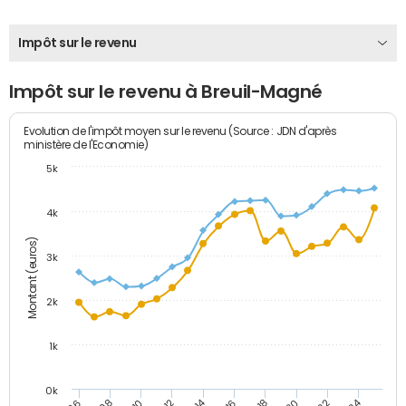
Impôt sur le revenu
Impôt sur le revenu à Breuil-Magné
Evolution de l'impôt moyen sur le revenu (Source : JDN d'après
ministère de l'Economie)
5k
4k
Montant (euros)
3k
2k
1k
0k