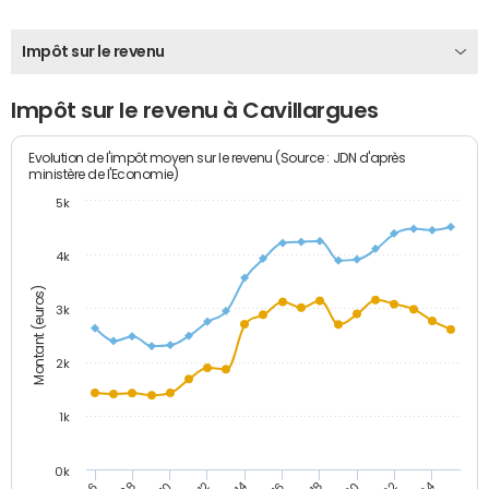
Impôt sur le revenu
Impôt sur le revenu à Cavillargues
Evolution de l'impôt moyen sur le revenu (Source : JDN d'après
ministère de l'Economie)
5k
4k
Montant (euros)
3k
2k
1k
0k