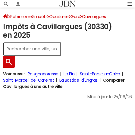
Patrimoine
Impôts
Occitanie
Gard
Cavillargues
Impôts à Cavillargues (30330)
Impôt sur le revenu
en 2025
Voir aussi :
Pougnadoresse
Le Pin
Saint-Pons-la-Calm
Saint-Marcel-de-Careiret
La Bastide-d'Engras
Comparer
Cavillargues à une autre ville
Mise à jour le 25/06/26