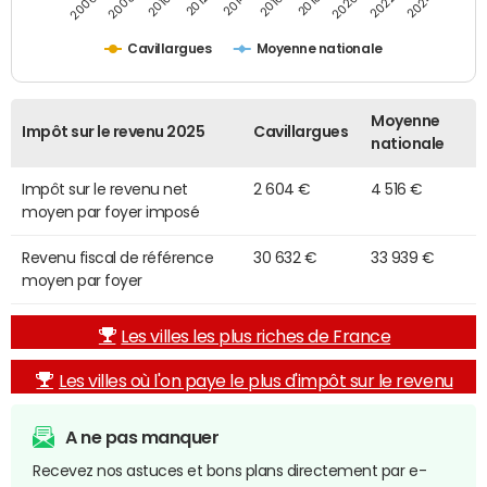
2014
2024
2010
2020
2012
2022
2006
2016
2008
2018
Cavillargues
Moyenne nationale
Moyenne
Impôt sur le revenu 2025
Cavillargues
nationale
Impôt sur le revenu net
2 604 €
4 516 €
moyen par foyer imposé
Revenu fiscal de référence
30 632 €
33 939 €
moyen par foyer
Les villes les plus riches de France
Les villes où l'on paye le plus d'impôt sur le revenu
A ne pas manquer
Recevez nos astuces et bons plans directement par e-