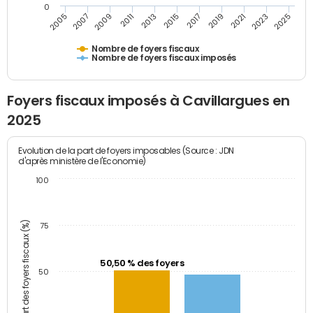
0
2005
2007
2009
2011
2013
2015
2017
2019
2021
2023
2025
Nombre de foyers fiscaux
Nombre de foyers fiscaux imposés
Foyers fiscaux imposés à Cavillargues en
2025
Evolution de la part de foyers imposables (Source : JDN
d'après ministère de l'Economie)
100
Part des foyers fiscaux (%)
75
50,50 % des foyers
50