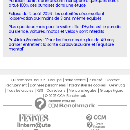
Punaises de lit : cette poudre ménagère à quelques euros
a tué 100% des punaises dans une étude
Eclipse du 12 août 2026 : les autorités déconseillent
l'observation aux moins de 3 ans, même équipés
Plus que deux mois pour la visiter : l'île d'Hydra est le paradis
du silence, voitures, motos et vélos y sont interdits
Pr. Alinka Greasley : "Pour les femmes de plus de 40 ans,
danser entretient la santé cardiovasculaire et l'équilibre
mental"
Qui sommes-nous ?
L'équipe
Notre société
Publicité
Contact
Recrutement
Données personnelles
Paramétrer les cookies
Gérer Utiq
Tous les articles
RSS
Corrections
Mentions légales
Groupe Figaro
© 2025 CCM Benchmark