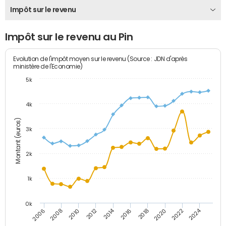
Impôt sur le revenu
Impôt sur le revenu au Pin
Evolution de l'impôt moyen sur le revenu (Source : JDN d'après
ministère de l'Economie)
5k
4k
Montant (euros)
3k
2k
1k
0k
2014
2024
2010
2020
2012
2022
2006
2016
2008
2018