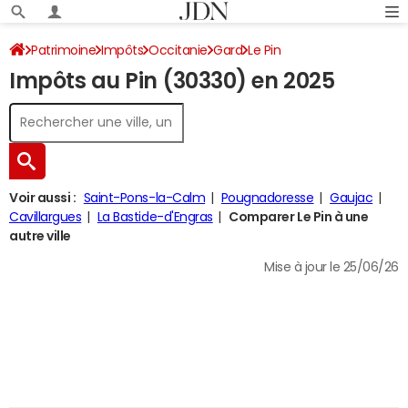
Patrimoine
Impôts
Occitanie
Gard
Le Pin
Impôts au Pin (30330) en 2025
Impôt sur le revenu
Voir aussi :
Saint-Pons-la-Calm
Pougnadoresse
Gaujac
Cavillargues
La Bastide-d'Engras
Comparer Le Pin à une
autre ville
Mise à jour le 25/06/26