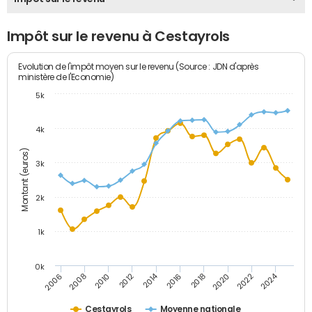
Impôt sur le revenu à Cestayrols
Evolution de l'impôt moyen sur le revenu (Source : JDN d'après
ministère de l'Economie)
5k
4k
Montant (euros)
3k
2k
1k
0k
2014
2024
2010
2020
2012
2022
2006
2016
2008
2018
Cestayrols
Moyenne nationale