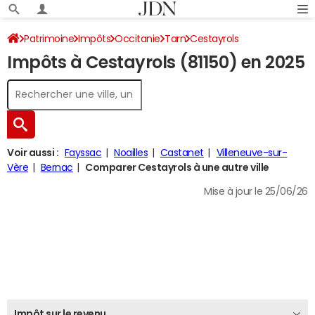
Patrimoine
Impôts
Occitanie
Tarn
Cestayrols
Impôts à Cestayrols (81150) en 2025
Impôt sur le revenu
Voir aussi :
Fayssac
Noailles
Castanet
Villeneuve-sur-
Vère
Bernac
Comparer Cestayrols à une autre ville
Mise à jour le 25/06/26
Impôt sur le revenu