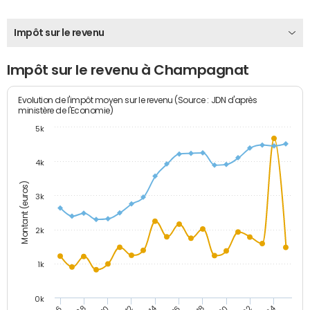
Impôt sur le revenu
Impôt sur le revenu à Champagnat
Evolution de l'impôt moyen sur le revenu (Source : JDN d'après
ministère de l'Economie)
5k
4k
Montant (euros)
3k
2k
1k
0k