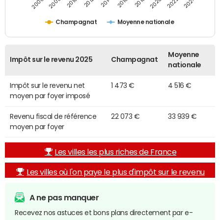
2014
2024
2010
2020
2012
2022
2006
2016
2008
2018
Champagnat
Moyenne nationale
Moyenne
Impôt sur le revenu 2025
Champagnat
nationale
Impôt sur le revenu net
1 473 €
4 516 €
moyen par foyer imposé
Revenu fiscal de référence
22 073 €
33 939 €
moyen par foyer
Les villes les plus riches de France
Les villes où l'on paye le plus d'impôt sur le revenu
A ne pas manquer
Recevez nos astuces et bons plans directement par e-