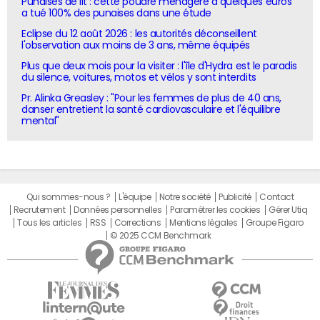
Punaises de lit : cette poudre ménagère à quelques euros
a tué 100% des punaises dans une étude
Eclipse du 12 août 2026 : les autorités déconseillent
l'observation aux moins de 3 ans, même équipés
Plus que deux mois pour la visiter : l'île d'Hydra est le paradis
du silence, voitures, motos et vélos y sont interdits
Pr. Alinka Greasley : "Pour les femmes de plus de 40 ans,
danser entretient la santé cardiovasculaire et l'équilibre
mental"
Qui sommes-nous ?
L'équipe
Notre société
Publicité
Contact
Recrutement
Données personnelles
Paramétrer les cookies
Gérer Utiq
Tous les articles
RSS
Corrections
Mentions légales
Groupe Figaro
© 2025 CCM Benchmark