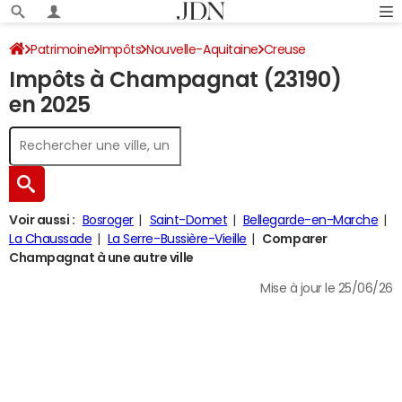
Patrimoine
Impôts
Nouvelle-Aquitaine
Creuse
Impôts à Champagnat (23190)
Champagnat
Impôt sur le revenu
en 2025
Voir aussi :
Bosroger
Saint-Domet
Bellegarde-en-Marche
La Chaussade
La Serre-Bussière-Vieille
Comparer
Champagnat à une autre ville
Mise à jour le 25/06/26