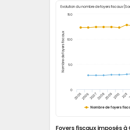
Evolution du nombre de foyers fiscaux (Sou
150
Nombre de foyers fiscaux
100
50
0
2008
2009
2005
2010
2006
2011
2007
Nombre de foyers fisc
Foyers fiscaux imposés à 