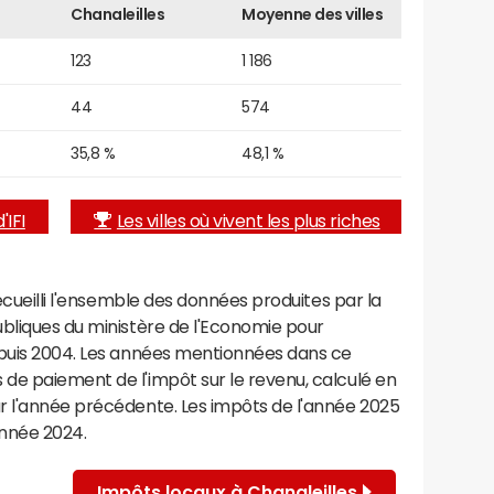
Chanaleilles
Moyenne des villes
123
1 186
44
574
35,8 %
48,1 %
'IFI
Les villes où vivent les plus riches
recueilli l'ensemble des données produites par la
ubliques du ministère de l'Economie pour
epuis 2004. Les années mentionnées dans ce
de paiement de l'impôt sur le revenu, calculé en
r l'année précédente. Les impôts de l'année 2025
année 2024.
Impôts locaux à Chanaleilles