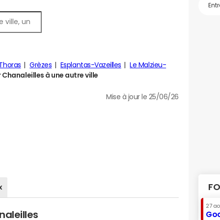
Thoras
Grèzes
Esplantas-Vazeilles
Le Malzieu-
hanaleilles à une autre ville
Mise à jour le 25/06/26
FO
x
27 a
aleilles
Goo