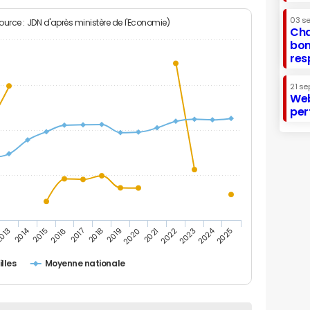
03 s
Source : JDN d'après ministère de l'Economie)
Cha
bon
res
21 se
Web
per
2014
2024
013
2015
2016
2017
2018
2019
2020
2021
2022
2023
2025
lles
Moyenne nationale