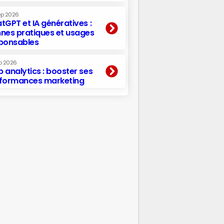
ep 2026
tGPT et IA génératives :
nes pratiques et usages
ponsables
p 2026
 analytics : booster ses
formances marketing