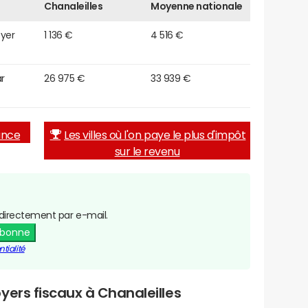
Chanaleilles
Moyenne nationale
oyer
1 136 €
4 516 €
r
26 975 €
33 939 €
rance
Les villes où l'on paye le plus d'impôt
sur le revenu
directement par e-mail.
abonne
tialité
yers fiscaux à Chanaleilles