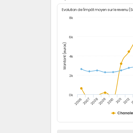
Evolution de l'impôt moyen sur le revenu (
8k
6k
Montant (euros)
4k
2k
0k
2006
2007
2008
2009
2010
2011
2012
2
Chanalei