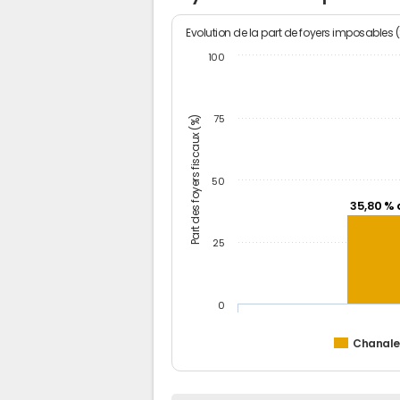
Evolution de la part de foyers imposables 
100
Part des foyers fiscaux (%)
75
50
35,80 % 
25
0
Chanalei