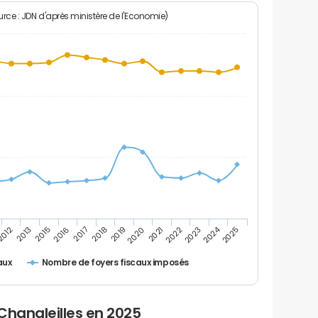
rce : JDN d'après ministère de l'Economie)
2024
2013
2019
2015
2020
2025
2016
2021
2017
2022
2012
2018
2023
Nombre de foyers fiscaux imposés
aux
Chanaleilles en 2025