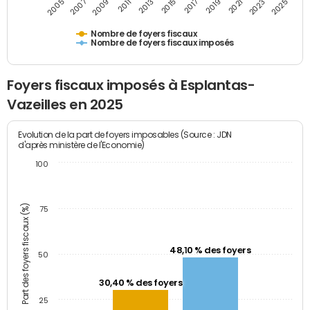
2009
2023
2017
2011
2025
2005
2019
2013
2007
2021
2015
Nombre de foyers fiscaux
Nombre de foyers fiscaux imposés
Foyers fiscaux imposés à Esplantas-
Vazeilles en 2025
Evolution de la part de foyers imposables (Source : JDN
d'après ministère de l'Economie)
100
Part des foyers fiscaux (%)
75
48,10 % des foyers
50
30,40 % des foyers
25