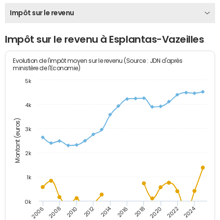
Impôt sur le revenu
Impôt sur le revenu à Esplantas-Vazeilles
Evolution de l'impôt moyen sur le revenu (Source : JDN d'après
ministère de l'Economie)
5k
4k
Montant (euros)
3k
2k
1k
0k
2014
2024
2010
2020
2012
2022
2006
2016
2008
2018