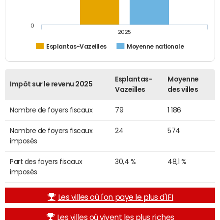
0
2025
Esplantas-Vazeilles
Moyenne nationale
Esplantas-
Moyenne
Impôt sur le revenu 2025
Vazeilles
des villes
Nombre de foyers fiscaux
79
1 186
Nombre de foyers fiscaux
24
574
imposés
Part des foyers fiscaux
30,4 %
48,1 %
imposés
Les villes où l'on paye le plus d'IFI
Les villes où vivent les plus riches