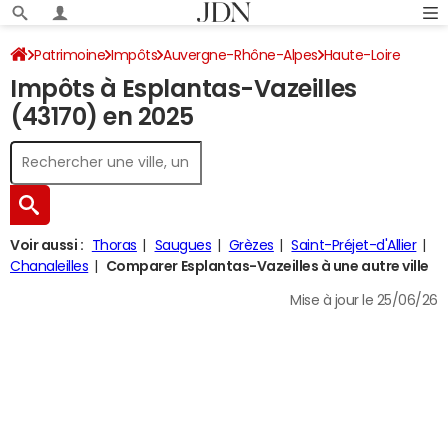
Patrimoine
Impôts
Auvergne-Rhône-Alpes
Haute-Loire
Impôts à Esplantas-Vazeilles
Esplantas-Vazeilles
Impôt sur le revenu
(43170) en 2025
Voir aussi :
Thoras
Saugues
Grèzes
Saint-Préjet-d'Allier
Chanaleilles
Comparer Esplantas-Vazeilles à une autre ville
Mise à jour le 25/06/26