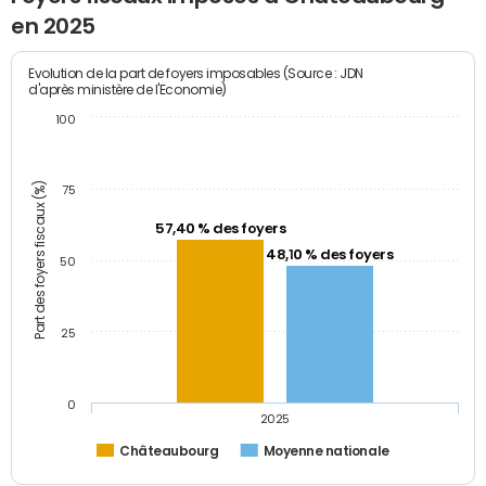
en 2025
Evolution de la part de foyers imposables (Source : JDN
d'après ministère de l'Economie)
100
Part des foyers fiscaux (%)
75
57,40 % des foyers
48,10 % des foyers
50
25
0
2025
Châteaubourg
Moyenne nationale