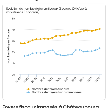
Evolution du nombre de foyers fiscaux (Source : JDN d'après
ministère de l'Economie)
5k
4k
Nombre de foyers fiscaux
3k
2k
1k
0k
2005
2013
2021
2011
2019
2009
2017
2025
2007
2015
2023
Nombre de foyers fiscaux
Nombre de foyers fiscaux imposés
Foyers fiscaux imposés à Châteaubourg