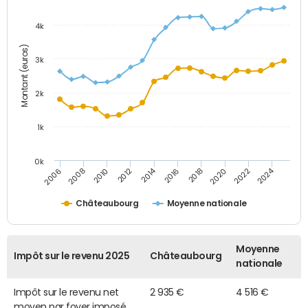
4k
Montant (euros)
3k
2k
1k
0k
2014
2024
2010
2020
2012
2022
2006
2016
2008
2018
Châteaubourg
Moyenne nationale
Moyenne
Impôt sur le revenu 2025
Châteaubourg
nationale
Impôt sur le revenu net
2 935 €
4 516 €
moyen par foyer imposé