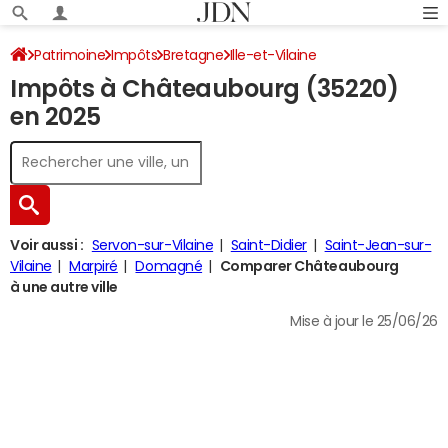
Patrimoine
Impôts
Bretagne
Ille-et-Vilaine
Impôts à Châteaubourg (35220)
Châteaubourg
Impôt sur le revenu
en 2025
Voir aussi :
Servon-sur-Vilaine
Saint-Didier
Saint-Jean-sur-
Vilaine
Marpiré
Domagné
Comparer Châteaubourg
à une autre ville
Mise à jour le 25/06/26