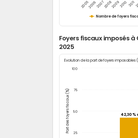
2
2011
2010
2009
2008
2007
2006
2005
Nombre de foyers fisc
Foyers fiscaux imposés à 
2025
Evolution de la part de foyers imposables 
100
Part des foyers fiscaux (%)
75
50
42,30 % 
25