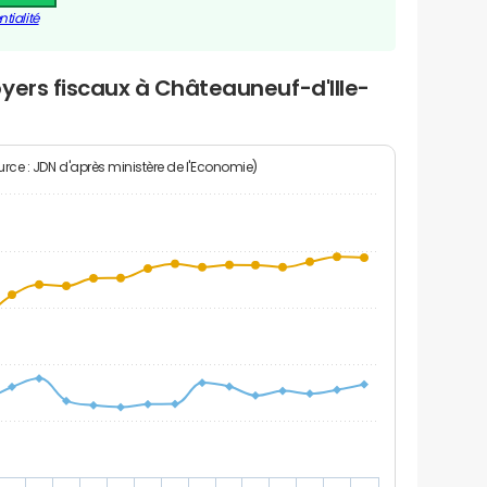
tialité
yers fiscaux à Châteauneuf-d'Ille-
rce : JDN d'après ministère de l'Economie)