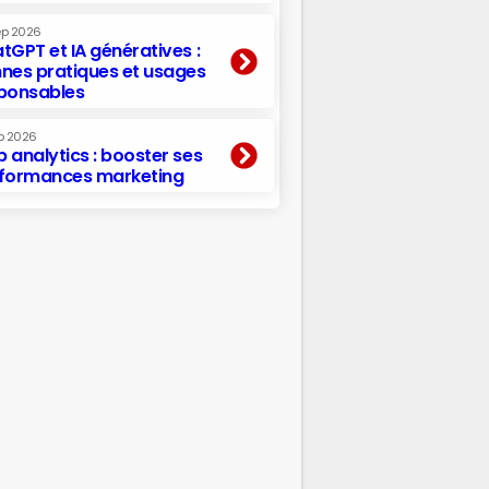
ep 2026
tGPT et IA génératives :
nes pratiques et usages
ponsables
p 2026
 analytics : booster ses
formances marketing