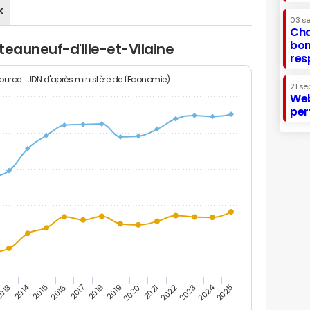
x
03 s
Cha
bon
teauneuf-d'Ille-et-Vilaine
res
Source : JDN d'après ministère de l'Economie)
21 se
Web
per
2014
2024
013
2015
2016
2017
2018
2019
2020
2021
2022
2023
2025