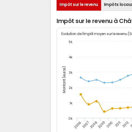
Impôt sur le revenu
Impôts locau
Impôt sur le revenu à Châ
Evolution de l'impôt moyen sur le revenu (
5k
4k
Montant (euros)
3k
2k
1k
0k
2006
2007
2008
2009
2010
2011
2012
2