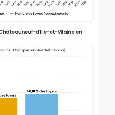
2014
2024
2013
2023
012
2022
2021
2020
2019
2018
2017
2016
2015
2025
Nombre de foyers fiscaux imposés
aux
Châteauneuf-d'Ille-et-Vilaine en
(Source : JDN d'après ministère de l'Economie)
48,10 % des foyers
des foyers