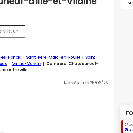
neuf-d'Ille-et-Vilaine
e-ès-Nonais
Saint-Père-Marc-en-Poulet
Saint-
noux
Miniac-Morvan
Comparer Châteauneuf-
une autre ville
Mise à jour le 25/06/26
FO
27 a
Goo