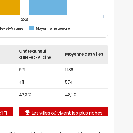
2025
le-et-Vilaine
Moyenne nationale
Châteauneuf-
Moyenne des villes
d'Ille-et-Vilaine
971
1 186
411
574
42,3 %
48,1 %
'IFI
Les villes où vivent les plus riches