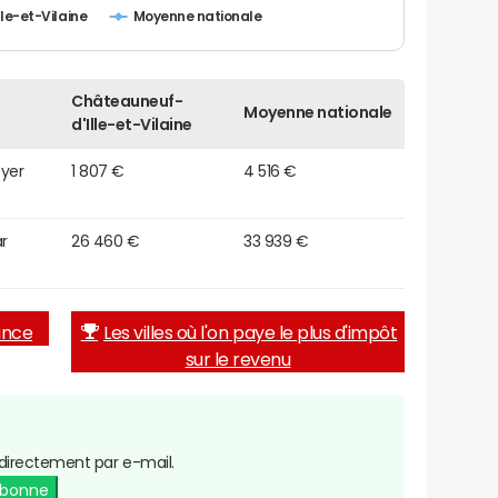
le-et-Vilaine
Moyenne nationale
Châteauneuf-
Moyenne nationale
d'Ille-et-Vilaine
oyer
1 807 €
4 516 €
r
26 460 €
33 939 €
rance
Les villes où l'on paye le plus d'impôt
sur le revenu
directement par e-mail.
abonne