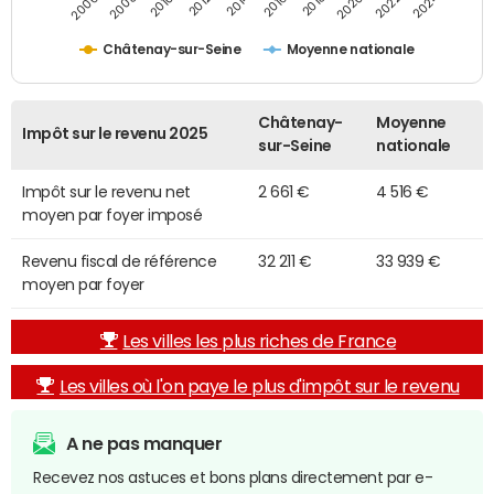
2014
2024
2010
2020
2012
2022
2006
2016
2008
2018
Châtenay-sur-Seine
Moyenne nationale
Châtenay-
Moyenne
Impôt sur le revenu 2025
sur-Seine
nationale
Impôt sur le revenu net
2 661 €
4 516 €
moyen par foyer imposé
Revenu fiscal de référence
32 211 €
33 939 €
moyen par foyer
Les villes les plus riches de France
Les villes où l'on paye le plus d'impôt sur le revenu
A ne pas manquer
Recevez nos astuces et bons plans directement par e-