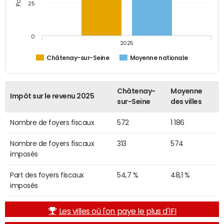
25
0
2025
Châtenay-sur-Seine
Moyenne nationale
Châtenay-
Moyenne
Impôt sur le revenu 2025
sur-Seine
des villes
Nombre de foyers fiscaux
572
1 186
Nombre de foyers fiscaux
313
574
imposés
Part des foyers fiscaux
54,7 %
48,1 %
imposés
Les villes où l'on paye le plus d'IFI