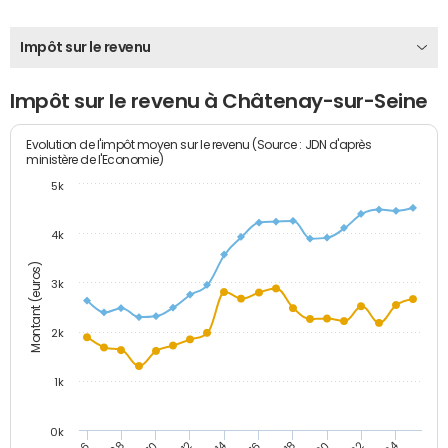
Impôt sur le revenu
Impôt sur le revenu à Châtenay-sur-Seine
Evolution de l'impôt moyen sur le revenu (Source : JDN d'après
ministère de l'Economie)
5k
4k
Montant (euros)
3k
2k
1k
0k