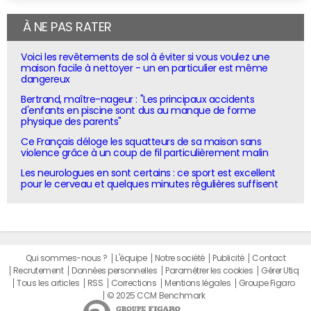
À NE PAS RATER
Voici les revêtements de sol à éviter si vous voulez une
maison facile à nettoyer - un en particulier est même
dangereux
Bertrand, maître-nageur : "Les principaux accidents
d'enfants en piscine sont dus au manque de forme
physique des parents"
Ce Français déloge les squatteurs de sa maison sans
violence grâce à un coup de fil particulièrement malin
Les neurologues en sont certains : ce sport est excellent
pour le cerveau et quelques minutes régulières suffisent
Qui sommes-nous ?
L'équipe
Notre société
Publicité
Contact
Recrutement
Données personnelles
Paramétrer les cookies
Gérer Utiq
Tous les articles
RSS
Corrections
Mentions légales
Groupe Figaro
© 2025 CCM Benchmark