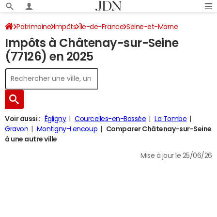
Patrimoine
Impôts
Île-de-France
Seine-et-Marne
Impôts à Châtenay-sur-Seine
Châtenay-sur-Seine
Impôt sur le revenu
(77126) en 2025
Voir aussi :
Égligny
Courcelles-en-Bassée
La Tombe
Gravon
Montigny-Lencoup
Comparer Châtenay-sur-Seine
à une autre ville
Mise à jour le 25/06/26