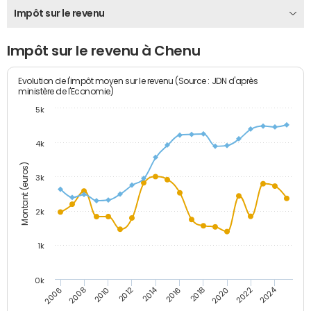
Impôt sur le revenu
Impôt sur le revenu à Chenu
Evolution de l'impôt moyen sur le revenu (Source : JDN d'après
ministère de l'Economie)
5k
4k
Montant (euros)
3k
2k
1k
0k
2014
2024
2010
2020
2012
2022
2006
2016
2008
2018