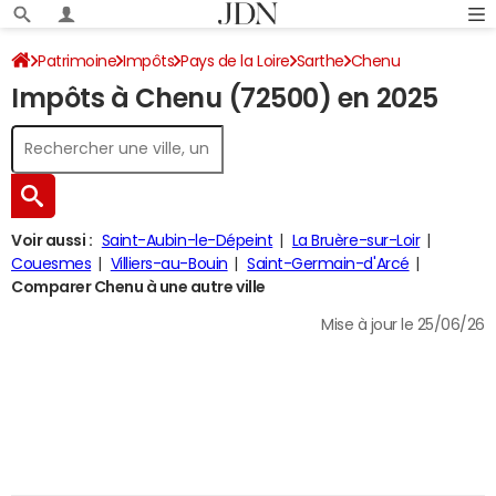
Patrimoine
Impôts
Pays de la Loire
Sarthe
Chenu
Impôts à Chenu (72500) en 2025
Impôt sur le revenu
Voir aussi :
Saint-Aubin-le-Dépeint
La Bruère-sur-Loir
Couesmes
Villiers-au-Bouin
Saint-Germain-d'Arcé
Comparer Chenu à une autre ville
Mise à jour le 25/06/26