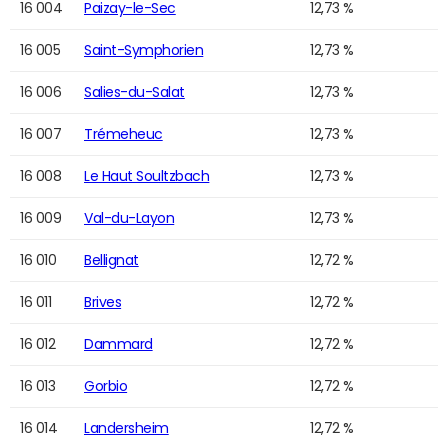
16 004
Paizay-le-Sec
12,73 %
16 005
Saint-Symphorien
12,73 %
16 006
Salies-du-Salat
12,73 %
16 007
Trémeheuc
12,73 %
16 008
Le Haut Soultzbach
12,73 %
16 009
Val-du-Layon
12,73 %
16 010
Bellignat
12,72 %
16 011
Brives
12,72 %
16 012
Dammard
12,72 %
16 013
Gorbio
12,72 %
16 014
Landersheim
12,72 %