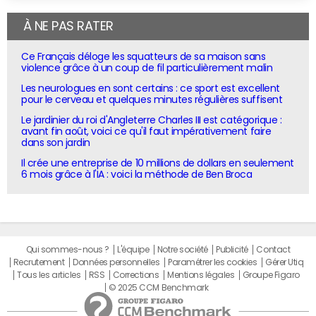
À NE PAS RATER
Ce Français déloge les squatteurs de sa maison sans
violence grâce à un coup de fil particulièrement malin
Les neurologues en sont certains : ce sport est excellent
pour le cerveau et quelques minutes régulières suffisent
Le jardinier du roi d'Angleterre Charles III est catégorique :
avant fin août, voici ce qu'il faut impérativement faire
dans son jardin
Il crée une entreprise de 10 millions de dollars en seulement
6 mois grâce à l'IA : voici la méthode de Ben Broca
Qui sommes-nous ?
L'équipe
Notre société
Publicité
Contact
Recrutement
Données personnelles
Paramétrer les cookies
Gérer Utiq
Tous les articles
RSS
Corrections
Mentions légales
Groupe Figaro
© 2025 CCM Benchmark