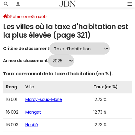
Patrimoine
Impôts
Les villes où la taxe d'habitation est
Villes où la taxe d'habitation est la plus élevée
Page 321
la plus élevée (page 321)
Critère de classement
Année de classement
Taux communal de la taxe d'habitation (en %).
Rang
Ville
Taux (en %)
16 001
Marcy-sous-Marle
12,73 %
16 002
Monget
12,73 %
16 003
Neuillé
12,73 %