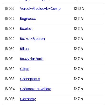
16 026
Vercel-Villedieu-le-Camp
12,72 %
16 027
Bagneaux
12,71 %
16 028
Beurizot
12,71 %
16 029
Bez-et-Esparon
12,71 %
16 030
Billiers
12,71 %
16 031
Bouzy-la-Forêt
12,71 %
16 032
Cépie
12,71 %
16 033
Champeaux
12,71 %
16 034
Château-la-Vallière
12,71 %
16 035
Clamerey
12,71 %