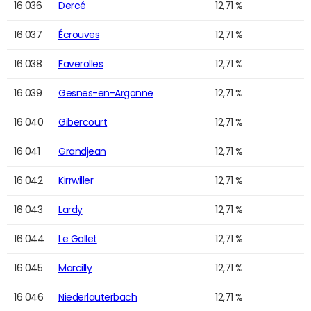
16 036
Dercé
12,71 %
16 037
Écrouves
12,71 %
16 038
Faverolles
12,71 %
16 039
Gesnes-en-Argonne
12,71 %
16 040
Gibercourt
12,71 %
16 041
Grandjean
12,71 %
16 042
Kirrwiller
12,71 %
16 043
Lardy
12,71 %
16 044
Le Gallet
12,71 %
16 045
Marcilly
12,71 %
16 046
Niederlauterbach
12,71 %