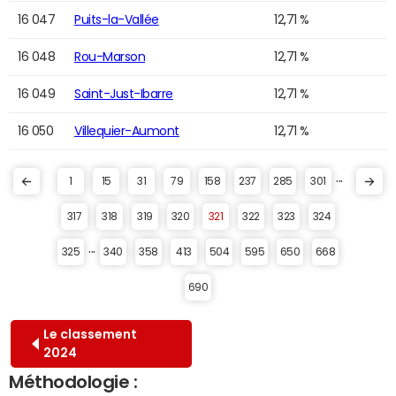
16 047
Puits-la-Vallée
12,71 %
16 048
Rou-Marson
12,71 %
16 049
Saint-Just-Ibarre
12,71 %
16 050
Villequier-Aumont
12,71 %
...
1
15
31
79
158
237
285
301
317
318
319
320
321
322
323
324
...
325
340
358
413
504
595
650
668
690
Le classement
2024
Méthodologie :