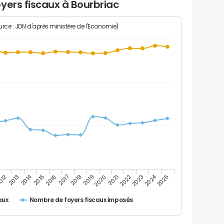
yers fiscaux à Bourbriac
rce : JDN d'après ministère de l'Economie)
2014
2024
2013
2023
012
2022
2021
2020
2019
2018
2017
2016
2015
2025
Nombre de foyers fiscaux imposés
aux