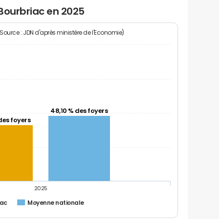
Bourbriac en 2025
(Source : JDN d'après ministère de l'Economie)
48,10 % des foyers
des foyers
2025
iac
Moyenne nationale