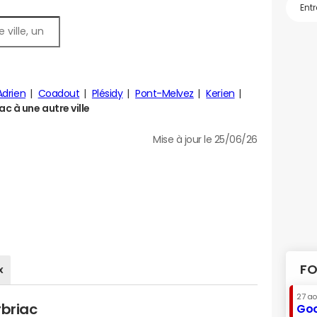
Adrien
Coadout
Plésidy
Pont-Melvez
Kerien
 à une autre ville
Mise à jour le 25/06/26
FO
x
27 a
rbriac
Goo