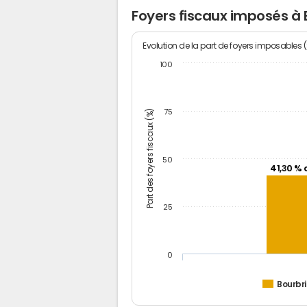
Foyers fiscaux imposés à 
Evolution de la part de foyers imposables 
100
Part des foyers fiscaux (%)
75
50
41,30 % 
25
0
Bourbr