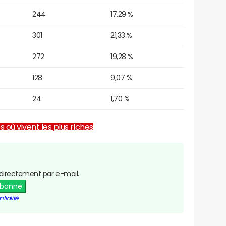
244
17,29 %
301
21,33 %
272
19,28 %
128
9,07 %
24
1,70 %
es où vivent les plus riches
directement par e-mail.
abonne
tialité