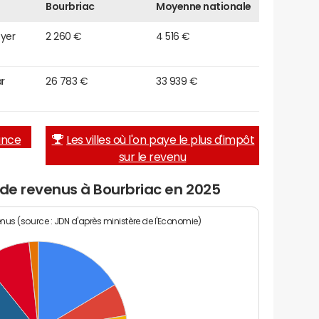
Bourbriac
Moyenne nationale
oyer
2 260 €
4 516 €
r
26 783 €
33 939 €
rance
Les villes où l'on paye le plus d'impôt
sur le revenu
 de revenus à Bourbriac en 2025
enus (source : JDN d'après ministère de l'Economie)