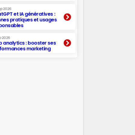
ep 2026
tGPT et IA génératives :
nes pratiques et usages
ponsables
p 2026
 analytics : booster ses
formances marketing