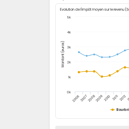
Evolution de l'impôt moyen sur le revenu (
5k
4k
Montant (euros)
3k
2k
1k
0k
2006
2007
2008
2009
2010
2011
2012
2
Bourbr