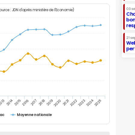
03 s
Source : JDN d'après ministère de l'Economie)
Cha
bon
res
21 se
Web
per
2014
2024
013
2015
2016
2017
2018
2019
2020
2021
2022
2023
2025
iac
Moyenne nationale