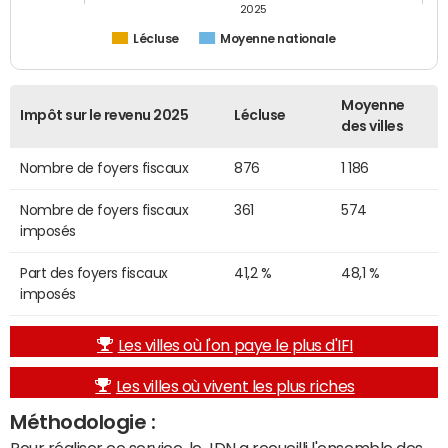
2025
Lécluse
Moyenne nationale
Moyenne
Impôt sur le revenu 2025
Lécluse
des villes
Nombre de foyers fiscaux
876
1 186
Nombre de foyers fiscaux
361
574
imposés
Part des foyers fiscaux
41,2 %
48,1 %
imposés
Les villes où l'on paye le plus d'IFI
Les villes où vivent les plus riches
Méthodologie :
Pour réaliser ce service, le JDN a recueilli l'ensemble des