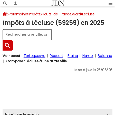
Patrimoine
Impôts
Hauts-de-France
Nord
Lécluse
Impôts à Lécluse (59259) en 2025
Impôt sur le revenu
Voir aussi :
Tortequesne
Récourt
Étaing
Hamel
Bellonne
Comparer Lécluse à une autre ville
Mise à jour le 25/06/26
Impôt sur le revenu