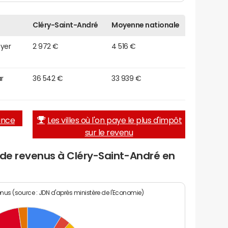
Cléry-Saint-André
Moyenne nationale
oyer
2 972 €
4 516 €
r
36 542 €
33 939 €
rance
Les villes où l'on paye le plus d'impôt
sur le revenu
 de revenus à Cléry-Saint-André en
enus (source : JDN d'après ministère de l'Economie)