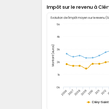
Impôt sur le revenu à Clé
Evolution de l'impôt moyen sur le revenu (
5k
4k
Montant (euros)
3k
2k
1k
0k
2006
2007
2008
2009
2010
2011
2012
2
Cléry-Sain