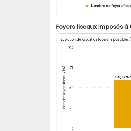
Nombre de foyers fisc
Foyers fiscaux imposés à
Evolution de la part de foyers imposables 
100
Part des foyers fiscaux (%)
75
59,10 % 
50
25
0