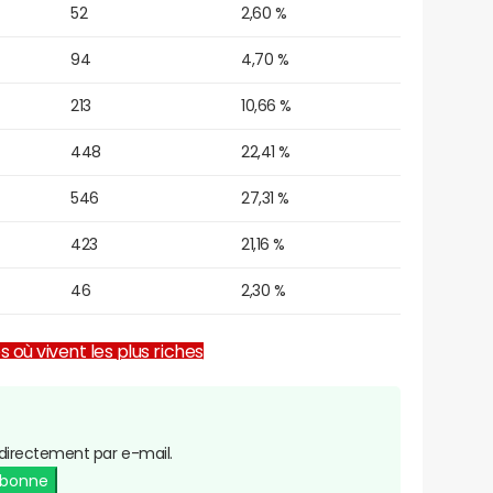
52
2,60 %
94
4,70 %
213
10,66 %
448
22,41 %
546
27,31 %
423
21,16 %
46
2,30 %
es où vivent les plus riches
directement par e-mail.
abonne