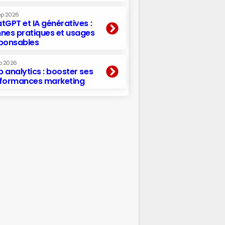
ep 2026
tGPT et IA génératives :
nes pratiques et usages
ponsables
p 2026
 analytics : booster ses
formances marketing