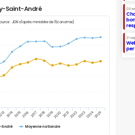
ry-Saint-André
03 s
Cha
bon
Source : JDN d'après ministère de l'Economie)
res
21 se
Web
per
2014
2024
013
2015
2016
2017
2018
2019
2020
2021
2022
2023
2025
t-André
Moyenne nationale