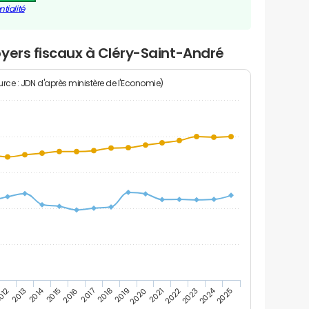
tialité
yers fiscaux à Cléry-Saint-André
rce : JDN d'après ministère de l'Economie)
2014
2024
2013
2023
012
2022
2021
2020
2019
2018
2017
2016
2015
2025