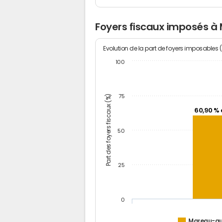
Foyers fiscaux imposés à
Evolution de la part de foyers imposables 
100
Part des foyers fiscaux (%)
75
60,90 % 
50
25
0
Mareau-au