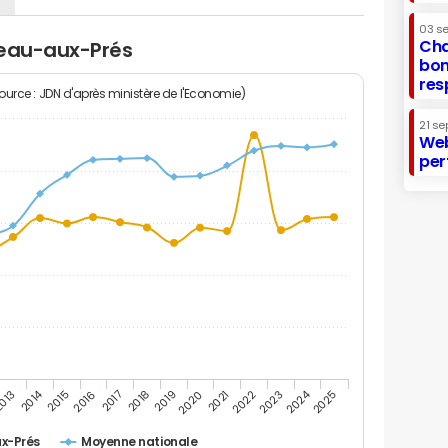
03 s
Cha
reau-aux-Prés
bon
res
Source : JDN d'après ministère de l'Economie)
21 se
Web
per
2014
2024
013
2015
2016
2017
2018
2019
2020
2021
2022
2023
2025
x-Prés
Moyenne nationale