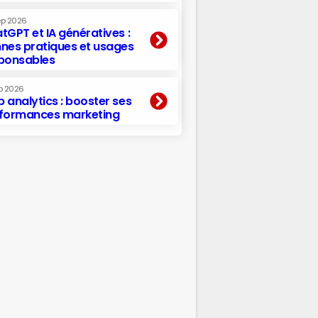
ep 2026
tGPT et IA génératives :
nes pratiques et usages
ponsables
p 2026
 analytics : booster ses
formances marketing