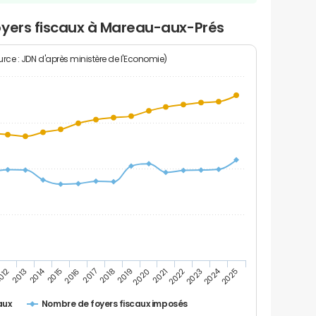
oyers fiscaux à Mareau-aux-Prés
rce : JDN d'après ministère de l'Economie)
2014
2024
2013
2023
012
2022
2021
2020
2019
2018
2017
2016
2015
2025
Nombre de foyers fiscaux imposés
aux