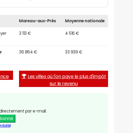
Mareau-aux-Prés
Moyenne nationale
oyer
3 113 €
4 516 €
r
36 864 €
33 939 €
rance
Les villes où l'on paye le plus d'impôt
sur le revenu
directement par e-mail.
abonne
tialité