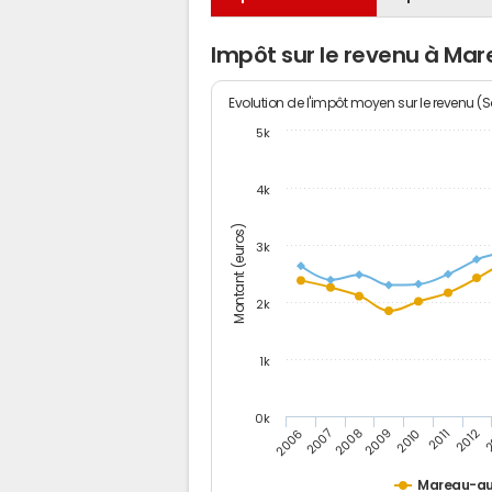
Impôt sur le revenu à Ma
Evolution de l'impôt moyen sur le revenu (
5k
4k
Montant (euros)
3k
2k
1k
0k
2006
2007
2008
2009
2010
2011
2012
2
Mareau-au