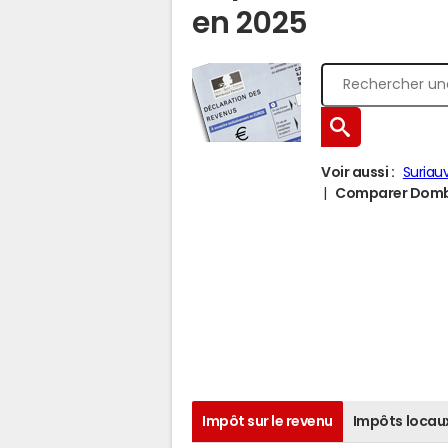
en 2025
Voir aussi :
Suriauv
Comparer Dombro
Impôt sur le revenu
Impôts locau