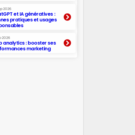
ep 2026
tGPT et IA génératives :
nes pratiques et usages
ponsables
p 2026
 analytics : booster ses
formances marketing