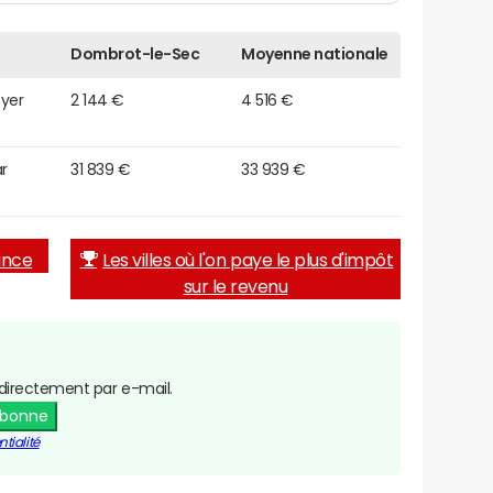
Dombrot-le-Sec
Moyenne nationale
oyer
2 144 €
4 516 €
r
31 839 €
33 939 €
rance
Les villes où l'on paye le plus d'impôt
sur le revenu
directement par e-mail.
abonne
tialité