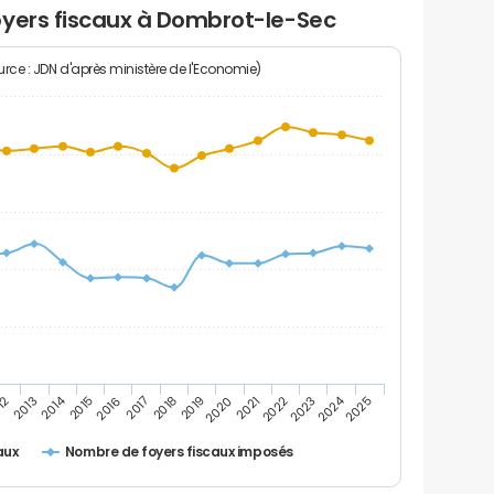
oyers fiscaux à Dombrot-le-Sec
rce : JDN d'après ministère de l'Economie)
2024
2014
12
2019
2016
2023
2013
2020
2017
2021
2018
2025
2015
2022
Nombre de foyers fiscaux imposés
aux