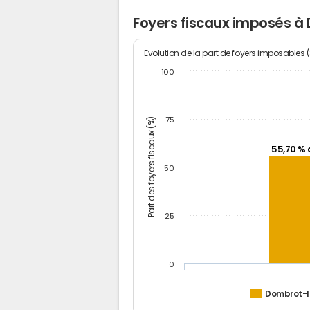
Foyers fiscaux imposés à
Evolution de la part de foyers imposables 
100
Part des foyers fiscaux (%)
75
55,70 % 
50
25
0
Dombrot-l