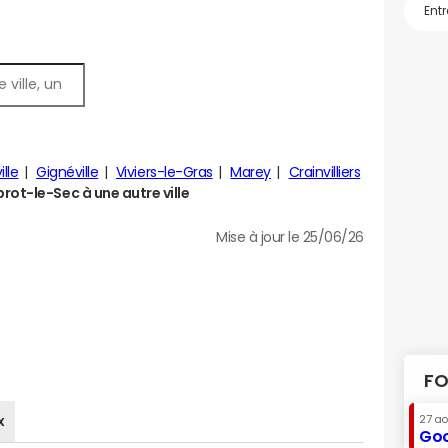
ille
Gignéville
Viviers-le-Gras
Marey
Crainvilliers
t-le-Sec à une autre ville
Mise à jour le 25/06/26
FO
x
27 a
Goo