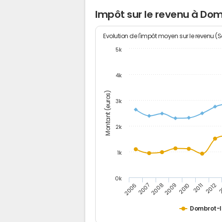
Impôt sur le revenu à Do
Evolution de l'impôt moyen sur le revenu (
5k
4k
Montant (euros)
3k
2k
1k
0k
2006
2007
2008
2009
2010
2011
2012
2
Dombrot-l