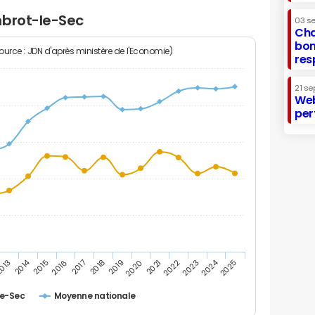
mbrot-le-Sec
03 s
Cha
bon
Source : JDN d'après ministère de l'Economie)
res
21 se
Web
per
2014
2024
013
2015
2016
2017
2018
2019
2020
2021
2022
2023
2025
e-Sec
Moyenne nationale