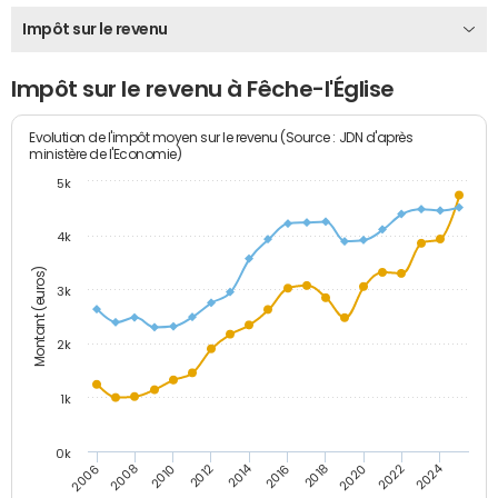
Impôt sur le revenu
Impôt sur le revenu à Fêche-l'Église
Evolution de l'impôt moyen sur le revenu (Source : JDN d'après
ministère de l'Economie)
5k
4k
Montant (euros)
3k
2k
1k
0k
2014
2024
2010
2020
2012
2022
2006
2016
2008
2018