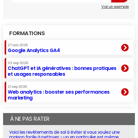
Voir un exemple
FORMATIONS
27 aoû 2026
Google Analytics GA4
03 sep 2026
ChatGPT et IA génératives : bonnes pratiques
et usages responsables
21 sep 2026
Web analytics : booster ses performances
marketing
À NE PAS RATER
Voici les revêtements de sol à éviter si vous voulez une
maison facile à nettoyer - un en particulier est même