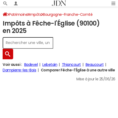
Patrimoine
Impôts
Bourgogne-Franche-Comté
Impôts à Fêche-l'Église (90100)
Territoire de Belfort
Fêche-l'Église
Impôt sur le revenu
en 2025
Voir aussi :
Badevel
Lebetain
Thiancourt
Beaucourt
Dampierre-les-Bois
Comparer Fêche-l'Église à une autre ville
Mise à jour le 25/06/26