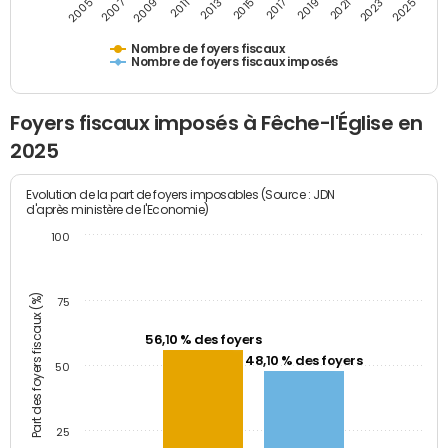
2009
2023
2017
2011
2025
2005
2019
2013
2007
2021
2015
Nombre de foyers fiscaux
Nombre de foyers fiscaux imposés
Foyers fiscaux imposés à Fêche-l'Église en
2025
Evolution de la part de foyers imposables (Source : JDN
d'après ministère de l'Economie)
100
Part des foyers fiscaux (%)
75
56,10 % des foyers
48,10 % des foyers
50
25