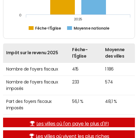
0
2025
Fêche-l'Église
Moyenne nationale
Fêche-
Moyenne
Impôt sur le revenu 2025
l'Église
des villes
Nombre de foyers fiscaux
415
1 186
Nombre de foyers fiscaux
233
574
imposés
Part des foyers fiscaux
56,1 %
48,1 %
imposés
Les villes où l'on paye le plus d'IFI
Les villes où vivent les plus riches