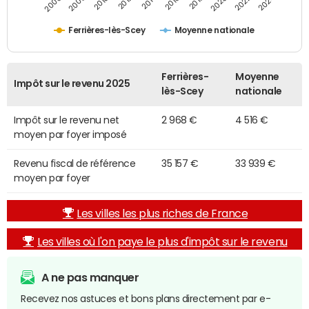
2014
2024
2010
2020
2012
2022
2006
2016
2008
2018
Ferrières-lès-Scey
Moyenne nationale
Ferrières-
Moyenne
Impôt sur le revenu 2025
lès-Scey
nationale
Impôt sur le revenu net
2 968 €
4 516 €
moyen par foyer imposé
Revenu fiscal de référence
35 157 €
33 939 €
moyen par foyer
Les villes les plus riches de France
Les villes où l'on paye le plus d'impôt sur le revenu
A ne pas manquer
Recevez nos astuces et bons plans directement par e-