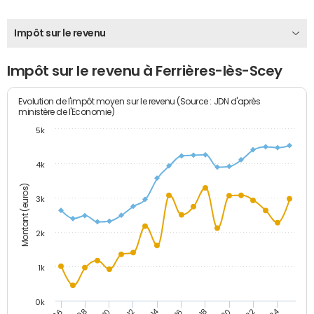
Impôt sur le revenu
Impôt sur le revenu à Ferrières-lès-Scey
Evolution de l'impôt moyen sur le revenu (Source : JDN d'après
ministère de l'Economie)
5k
4k
Montant (euros)
3k
2k
1k
0k