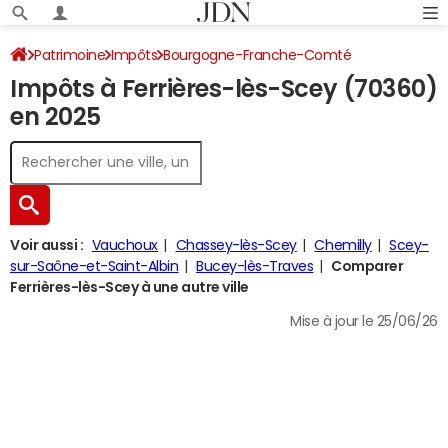
Patrimoine
Impôts
Bourgogne-Franche-Comté
Impôts à Ferrières-lès-Scey (70360)
Haute-Saône
Ferrières-lès-Scey
Impôt sur le revenu
en 2025
Voir aussi :
Vauchoux
Chassey-lès-Scey
Chemilly
Scey-
sur-Saône-et-Saint-Albin
Bucey-lès-Traves
Comparer
Ferrières-lès-Scey à une autre ville
Mise à jour le 25/06/26