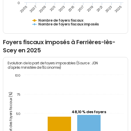
0
2009
2023
2017
2011
2025
2005
2019
2013
2007
2021
2015
Nombre de foyers fiscaux
Nombre de foyers fiscaux imposés
Foyers fiscaux imposés à Ferrières-lès-
Scey en 2025
Evolution de la part de foyers imposables (Source : JDN
d'après ministère de l'Economie)
100
Part des foyers fiscaux (%)
75
48,10 % des foyers
50