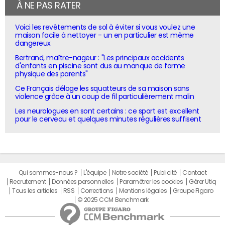
À NE PAS RATER
Voici les revêtements de sol à éviter si vous voulez une
maison facile à nettoyer - un en particulier est même
dangereux
Bertrand, maître-nageur : "Les principaux accidents
d'enfants en piscine sont dus au manque de forme
physique des parents"
Ce Français déloge les squatteurs de sa maison sans
violence grâce à un coup de fil particulièrement malin
Les neurologues en sont certains : ce sport est excellent
pour le cerveau et quelques minutes régulières suffisent
Qui sommes-nous ?
L'équipe
Notre société
Publicité
Contact
Recrutement
Données personnelles
Paramétrer les cookies
Gérer Utiq
Tous les articles
RSS
Corrections
Mentions légales
Groupe Figaro
© 2025 CCM Benchmark