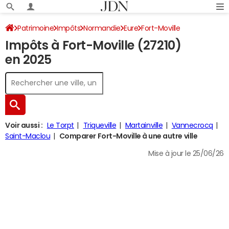
Patrimoine
Impôts
Normandie
Eure
Fort-Moville
Impôts à Fort-Moville (27210)
Impôt sur le revenu
en 2025
Voir aussi :
Le Torpt
Triqueville
Martainville
Vannecrocq
Saint-Maclou
Comparer Fort-Moville à une autre ville
Mise à jour le 25/06/26