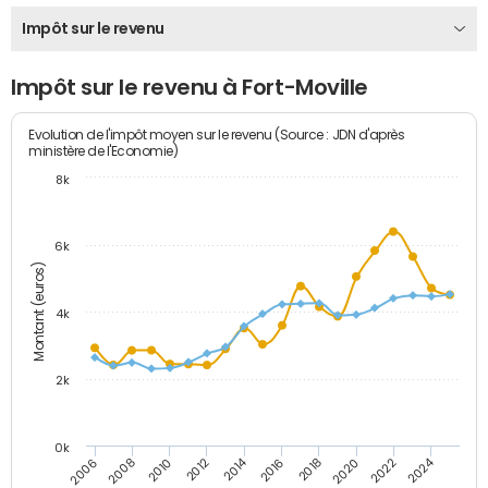
Impôt sur le revenu
Impôt sur le revenu à Fort-Moville
Evolution de l'impôt moyen sur le revenu (Source : JDN d'après
ministère de l'Economie)
8k
6k
Montant (euros)
4k
2k
0k
2014
2024
2010
2020
2012
2022
2006
2016
2008
2018