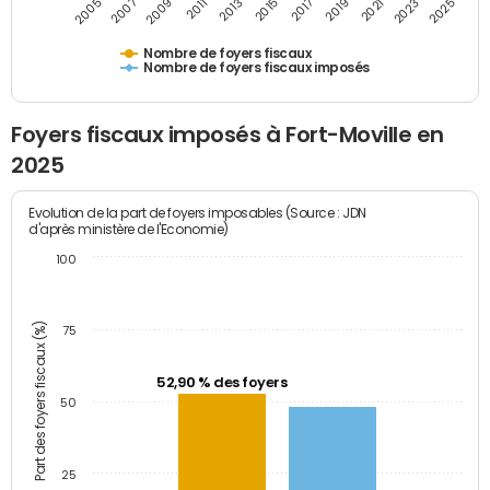
2009
2023
2017
2011
2025
2005
2019
2013
2007
2021
2015
Nombre de foyers fiscaux
Nombre de foyers fiscaux imposés
Foyers fiscaux imposés à Fort-Moville en
2025
Evolution de la part de foyers imposables (Source : JDN
d'après ministère de l'Economie)
100
Part des foyers fiscaux (%)
75
52,90 % des foyers
50
25