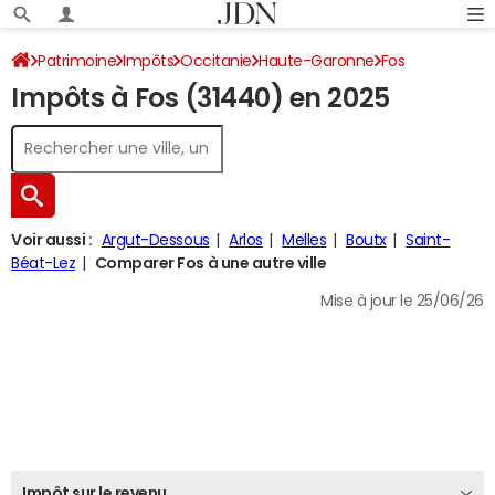
Patrimoine
Impôts
Occitanie
Haute-Garonne
Fos
Impôts à Fos (31440) en 2025
Impôt sur le revenu
Voir aussi :
Argut-Dessous
Arlos
Melles
Boutx
Saint-
Béat-Lez
Comparer Fos à une autre ville
Mise à jour le 25/06/26
Impôt sur le revenu