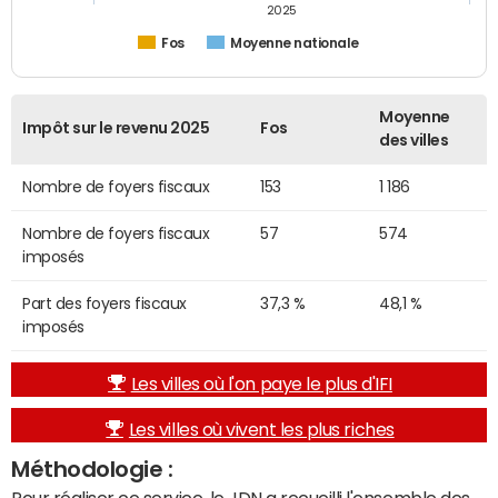
2025
Fos
Moyenne nationale
Moyenne
Impôt sur le revenu 2025
Fos
des villes
Nombre de foyers fiscaux
153
1 186
Nombre de foyers fiscaux
57
574
imposés
Part des foyers fiscaux
37,3 %
48,1 %
imposés
Les villes où l'on paye le plus d'IFI
Les villes où vivent les plus riches
Méthodologie :
Pour réaliser ce service, le JDN a recueilli l'ensemble des