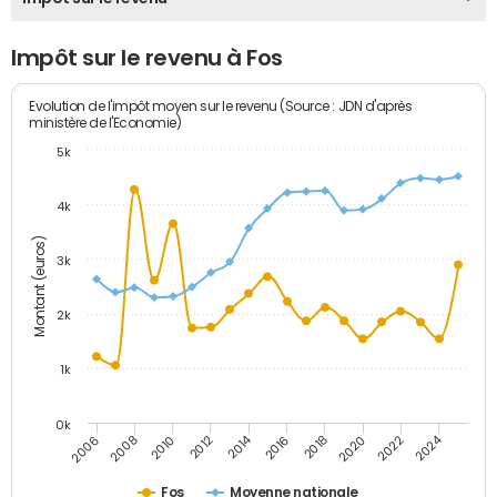
Impôt sur le revenu à Fos
Evolution de l'impôt moyen sur le revenu (Source : JDN d'après
ministère de l'Economie)
5k
4k
Montant (euros)
3k
2k
1k
0k
2014
2024
2010
2020
2012
2022
2006
2016
2008
2018
Fos
Moyenne nationale