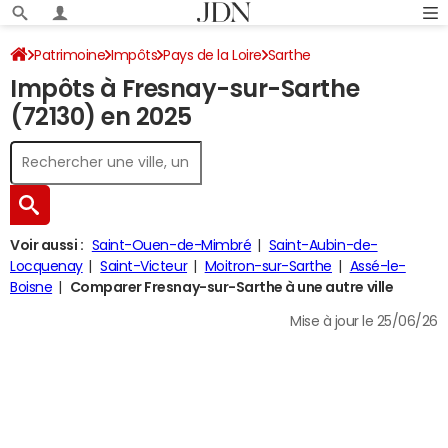
Patrimoine
Impôts
Pays de la Loire
Sarthe
Impôts à Fresnay-sur-Sarthe
Fresnay-sur-Sarthe
Impôt sur le revenu
(72130) en 2025
Voir aussi :
Saint-Ouen-de-Mimbré
Saint-Aubin-de-
Locquenay
Saint-Victeur
Moitron-sur-Sarthe
Assé-le-
Boisne
Comparer Fresnay-sur-Sarthe à une autre ville
Mise à jour le 25/06/26