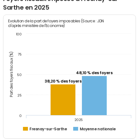
Sarthe en 2025
Evolution de la part de foyers imposables (Source : JDN
d'après ministère de l'Economie)
100
Part des foyers fiscaux (%)
75
48,10 % des foyers
50
38,20 % des foyers
25
0
2025
Fresnay-sur-Sarthe
Moyenne nationale