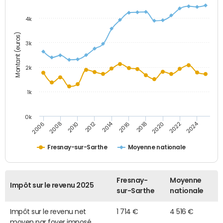
4k
Montant (euros)
3k
2k
1k
0k
2014
2024
2010
2020
2012
2022
2006
2016
2008
2018
Fresnay-sur-Sarthe
Moyenne nationale
Fresnay-
Moyenne
Impôt sur le revenu 2025
sur-Sarthe
nationale
Impôt sur le revenu net
1 714 €
4 516 €
moyen par foyer imposé