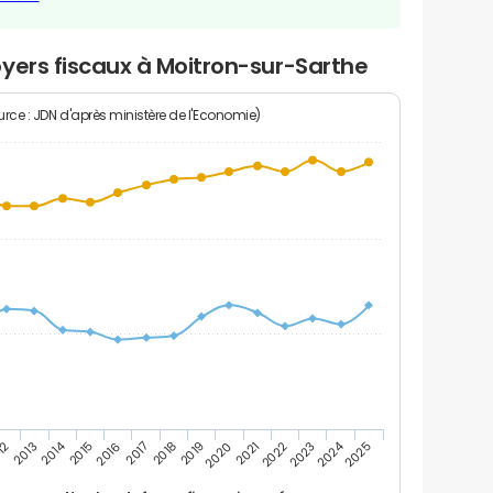
yers fiscaux à Moitron-sur-Sarthe
rce : JDN d'après ministère de l'Economie)
2024
2014
12
2019
2016
2023
2013
2020
2017
2021
2018
2025
2015
2022