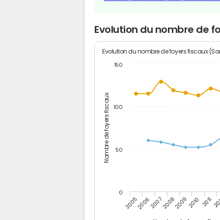
Evolution du nombre de fo
Evolution du nombre de foyers fiscaux (Sou
150
Nombre de foyers fiscaux
100
50
0
2005
20
2009
2006
2010
2007
2011
2008