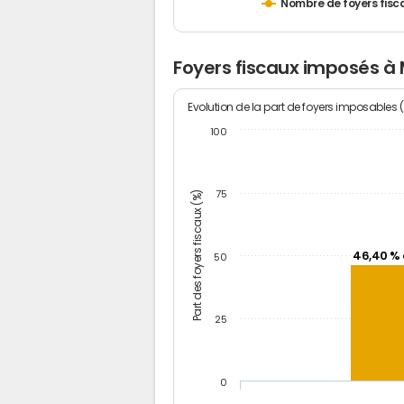
Nombre de foyers fisc
Foyers fiscaux imposés à
Evolution de la part de foyers imposables 
100
Part des foyers fiscaux (%)
75
46,40 % 
50
25
0