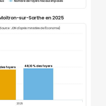
Nombre de foyers fiscaux imposés
aux
 Moitron-sur-Sarthe en 2025
(Source : JDN d'après ministère de l'Economie)
48,10 % des foyers
des foyers
2025