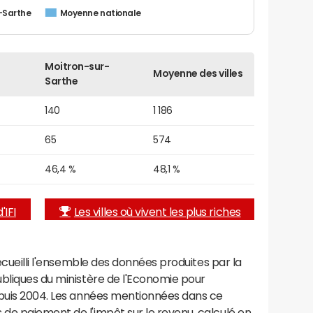
-Sarthe
Moyenne nationale
Moitron-sur-
Moyenne des villes
Sarthe
140
1 186
65
574
46,4 %
48,1 %
'IFI
Les villes où vivent les plus riches
recueilli l'ensemble des données produites par la
ubliques du ministère de l'Economie pour
epuis 2004. Les années mentionnées dans ce
de paiement de l'impôt sur le revenu, calculé en