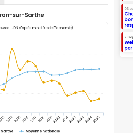
03 s
Cha
tron-sur-Sarthe
bon
res
Source : JDN d'après ministère de l'Economie)
21 se
Web
per
2014
2024
013
2015
2016
2017
2018
2019
2020
2021
2022
2023
2025
-Sarthe
Moyenne nationale