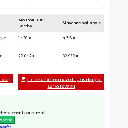
Moitron-sur-
Moyenne nationale
Sarthe
oyer
1 430 €
4 516 €
r
29 042 €
33 939 €
rance
Les villes où l'on paye le plus d'impôt
sur le revenu
directement par e-mail.
abonne
tialité