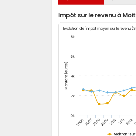
Impôt sur le revenu à Moi
Evolution de l'impôt moyen sur le revenu (
8k
6k
Montant (euros)
4k
2k
0k
2006
2007
2008
2009
2010
2011
2012
2
Moitron-sur