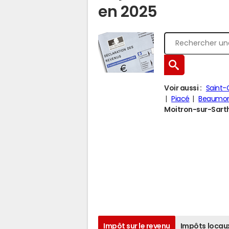
en 2025
Voir aussi :
Saint
Piacé
Beaumon
Moitron-sur-Sarthe
Impôt sur le revenu
Impôts locau