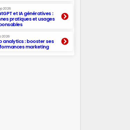
ep 2026
tGPT et IA génératives :
nes pratiques et usages
ponsables
p 2026
 analytics : booster ses
formances marketing