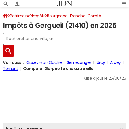
Patrimoine
Impôts
Bourgogne-Franche-Comté
Impôts à Gergueil (21410) en 2025
Côte-d'Or
Gergueil
Impôt sur le revenu
Voir aussi :
Gissey-sur-Ouche
Semezanges
Urcy
Arcey
Ternant
Comparer Gergueil à une autre ville
Mise à jour le 25/06/26
Impôt sur le revenu