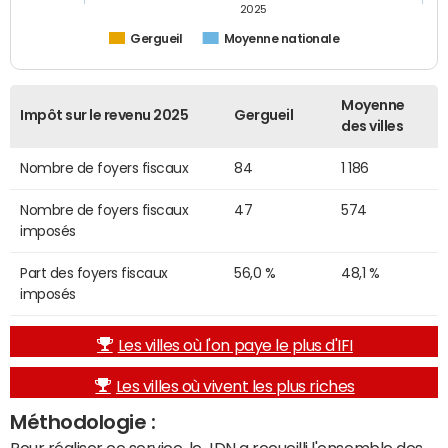
2025
Gergueil
Moyenne nationale
Moyenne
Impôt sur le revenu 2025
Gergueil
des villes
Nombre de foyers fiscaux
84
1 186
Nombre de foyers fiscaux
47
574
imposés
Part des foyers fiscaux
56,0 %
48,1 %
imposés
Les villes où l'on paye le plus d'IFI
Les villes où vivent les plus riches
Méthodologie :
Pour réaliser ce service, le JDN a recueilli l'ensemble des