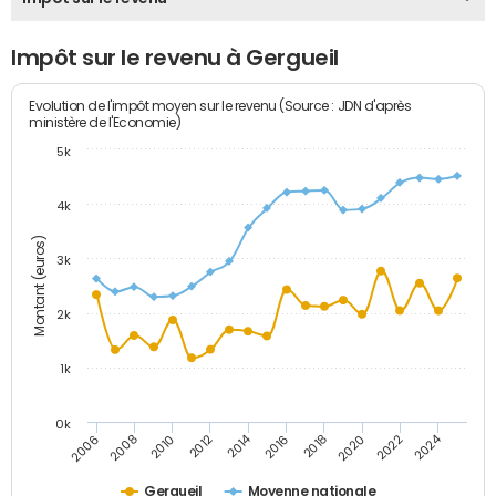
Impôt sur le revenu à Gergueil
Evolution de l'impôt moyen sur le revenu (Source : JDN d'après
ministère de l'Economie)
5k
4k
Montant (euros)
3k
2k
1k
0k
2014
2024
2010
2020
2012
2022
2006
2016
2008
2018
Gergueil
Moyenne nationale