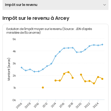
Impôt sur le revenu
Impôt sur le revenu à Arcey
Evolution de l'impôt moyen sur le revenu (Source : JDN d'après
ministère de l'Economie)
5k
4k
Montant (euros)
3k
2k
1k
0k
2014
2024
2010
2020
2012
2022
2006
2016
2008
2018