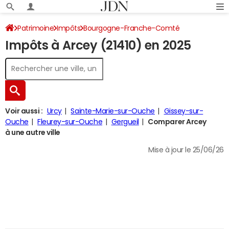
Patrimoine
Impôts
Bourgogne-Franche-Comté
Impôts à Arcey (21410) en 2025
Côte-d'Or
Arcey
Impôt sur le revenu
Voir aussi :
Urcy
Sainte-Marie-sur-Ouche
Gissey-sur-
Ouche
Fleurey-sur-Ouche
Gergueil
Comparer Arcey
à une autre ville
Mise à jour le 25/06/26