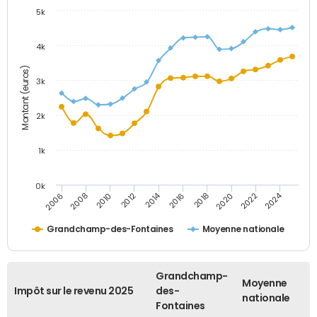
5k
4k
Montant (euros)
3k
2k
1k
0k
2014
2024
2010
2020
2012
2022
2006
2016
2008
2018
Grandchamp-des-Fontaines
Moyenne nationale
Grandchamp-
Moyenne
Impôt sur le revenu 2025
des-
nationale
Fontaines