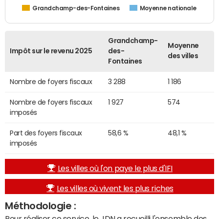
Grandchamp-des-Fontaines
Moyenne nationale
Grandchamp-
Moyenne
Impôt sur le revenu 2025
des-
des villes
Fontaines
Nombre de foyers fiscaux
3 288
1 186
Nombre de foyers fiscaux
1 927
574
imposés
Part des foyers fiscaux
58,6 %
48,1 %
imposés
Les villes où l'on paye le plus d'IFI
Les villes où vivent les plus riches
Méthodologie :
Pour réaliser ce service, le JDN a recueilli l'ensemble des