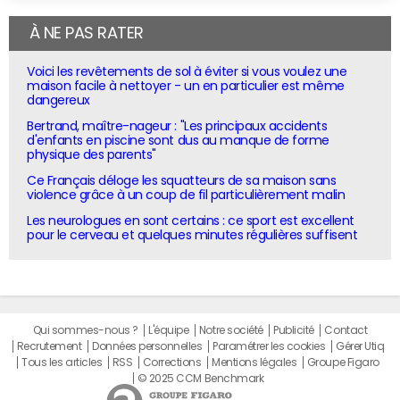
À NE PAS RATER
Voici les revêtements de sol à éviter si vous voulez une
maison facile à nettoyer - un en particulier est même
dangereux
Bertrand, maître-nageur : "Les principaux accidents
d'enfants en piscine sont dus au manque de forme
physique des parents"
Ce Français déloge les squatteurs de sa maison sans
violence grâce à un coup de fil particulièrement malin
Les neurologues en sont certains : ce sport est excellent
pour le cerveau et quelques minutes régulières suffisent
Qui sommes-nous ?
L'équipe
Notre société
Publicité
Contact
Recrutement
Données personnelles
Paramétrer les cookies
Gérer Utiq
Tous les articles
RSS
Corrections
Mentions légales
Groupe Figaro
© 2025 CCM Benchmark