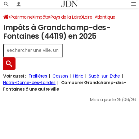
Patrimoine
Impôts
Pays de la Loire
Loire-Atlantique
Impôts à Grandchamp-des-
Grandchamp-des-Fontaines
Impôt sur le revenu
Fontaines (44119) en 2025
Voir aussi :
Treillières
Casson
Héric
Sucé-sur-Erdre
Notre-Dame-des-Landes
Comparer Grandchamp-des-
Fontaines à une autre ville
Mise à jour le 25/06/26