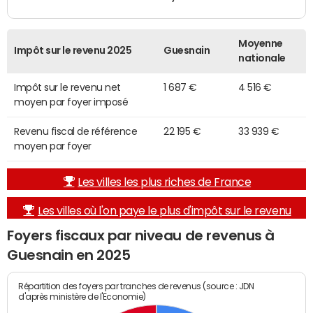
Moyenne
Impôt sur le revenu 2025
Guesnain
nationale
Impôt sur le revenu net
1 687 €
4 516 €
moyen par foyer imposé
Revenu fiscal de référence
22 195 €
33 939 €
moyen par foyer
Les villes les plus riches de France
Les villes où l'on paye le plus d'impôt sur le revenu
Foyers fiscaux par niveau de revenus à
Guesnain en 2025
Répartition des foyers par tranches de revenus (source : JDN
d'après ministère de l'Economie)