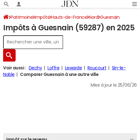
Patrimoine
Impôts
Hauts-de-France
Nord
Guesnain
Impôts à Guesnain (59287) en 2025
Impôt sur le revenu
Voir aussi :
Dechy
Loffre
Lewarde
Roucourt
Sin-le-
Noble
Comparer Guesnain à une autre ville
Mise à jour le 25/06/26
Impôt sur le revenu