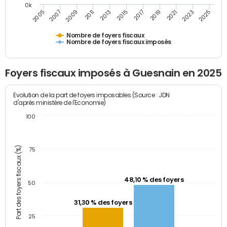
0k
2005
2013
2021
2011
2019
2009
2017
2025
2007
2015
2023
Nombre de foyers fiscaux
Nombre de foyers fiscaux imposés
Foyers fiscaux imposés à Guesnain en 2025
Evolution de la part de foyers imposables (Source : JDN
d'après ministère de l'Economie)
100
Part des foyers fiscaux (%)
75
48,10 % des foyers
50
31,30 % des foyers
25