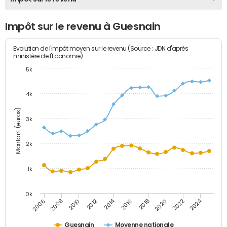
Impôt sur le revenu à Guesnain
Evolution de l'impôt moyen sur le revenu (Source : JDN d'après
ministère de l'Economie)
5k
4k
Montant (euros)
3k
2k
1k
0k
2014
2024
2010
2020
2012
2022
2006
2016
2008
2018
Guesnain
Moyenne nationale