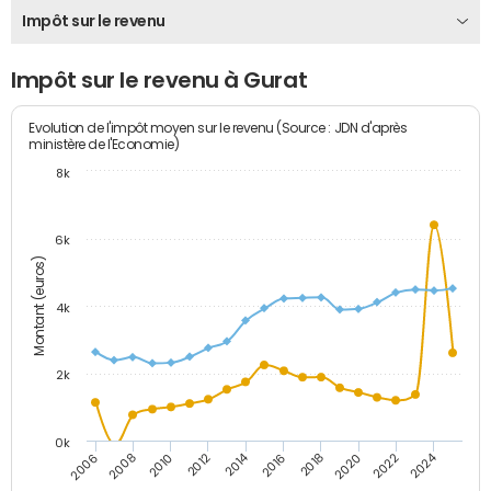
Impôt sur le revenu
Impôt sur le revenu à Gurat
Evolution de l'impôt moyen sur le revenu (Source : JDN d'après
ministère de l'Economie)
8k
6k
Montant (euros)
4k
2k
0k
2014
2024
2010
2020
2012
2022
2006
2016
2008
2018