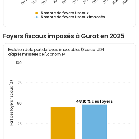
2009
2023
2017
2011
2025
2005
2019
2013
2007
2021
2015
Nombre de foyers fiscaux
Nombre de foyers fiscaux imposés
Foyers fiscaux imposés à Gurat en 2025
Evolution de la part de foyers imposables (Source : JDN
d'après ministère de l'Economie)
100
Part des foyers fiscaux (%)
75
48,10 % des foyers
50
25