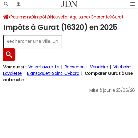
Patrimoine
Impôts
Nouvelle-Aquitaine
Charente
Gurat
Impôts à Gurat (16320) en 2025
Impôt sur le revenu
Voir aussi :
Vaux-Lavalette
Ronsenac
Vendoire
Villebois-
Lavalette
Blanzaguet-Saint-Cybard
Comparer Gurat à une
autre ville
Mise à jour le 25/06/26