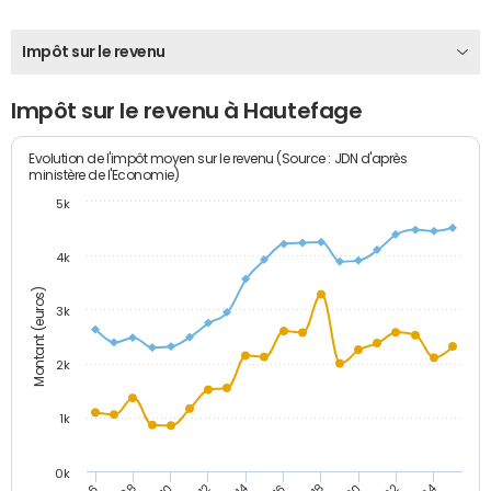
Impôt sur le revenu
Impôt sur le revenu à Hautefage
Evolution de l'impôt moyen sur le revenu (Source : JDN d'après
ministère de l'Economie)
5k
4k
Montant (euros)
3k
2k
1k
0k