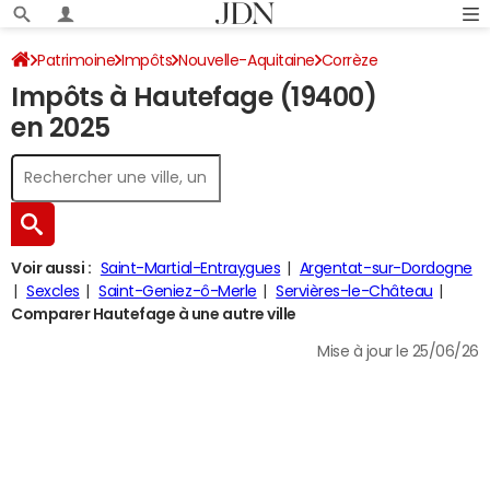
Patrimoine
Impôts
Nouvelle-Aquitaine
Corrèze
Impôts à Hautefage (19400)
Hautefage
Impôt sur le revenu
en 2025
Voir aussi :
Saint-Martial-Entraygues
Argentat-sur-Dordogne
Sexcles
Saint-Geniez-ô-Merle
Servières-le-Château
Comparer Hautefage à une autre ville
Mise à jour le 25/06/26