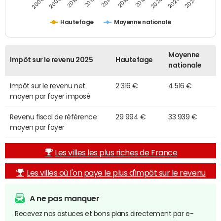
2014
2024
2010
2020
2012
2022
2006
2016
2008
2018
Hautefage
Moyenne nationale
Moyenne
Impôt sur le revenu 2025
Hautefage
nationale
Impôt sur le revenu net
2 316 €
4 516 €
moyen par foyer imposé
Revenu fiscal de référence
29 994 €
33 939 €
moyen par foyer
Les villes les plus riches de France
Les villes où l'on paye le plus d'impôt sur le revenu
A ne pas manquer
Recevez nos astuces et bons plans directement par e-