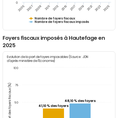
0
2009
2023
2017
2011
2025
2005
2019
2013
2007
2021
2015
Nombre de foyers fiscaux
Nombre de foyers fiscaux imposés
Foyers fiscaux imposés à Hautefage en
2025
Evolution de la part de foyers imposables (Source : JDN
d'après ministère de l'Economie)
100
Part des foyers fiscaux (%)
75
48,10 % des foyers
50
41,10 % des foyers