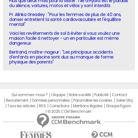
Plus que deux mois pour la visiter : l'île d'Hydra est le paradis
du silence, voitures, motos et vélos y sont interdits
Pr. Alinka Greasley : "Pour les femmes de plus de 40 ans,
danser entretient la santé cardiovasculaire et l'équilibre
mental"
Voici les revêtements de sol à éviter si vous voulez une
maison facile à nettoyer - un en particulier est même
dangereux
Bertrand, maître-nageur : "Les principaux accidents
d'enfants en piscine sont dus au manque de forme
physique des parents"
Qui sommes-nous ?
L'équipe
Notre société
Publicité
Contact
Recrutement
Données personnelles
Paramétrer les cookies
Gérer Utiq
Tous les articles
RSS
Corrections
Mentions légales
Groupe Figaro
© 2025 CCM Benchmark