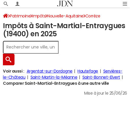
Patrimoine
Impôts
Nouvelle-Aquitaine
Corrèze
Impôts à Saint-Martial-Entraygues
Saint-Martial-Entraygues
Impôt sur le revenu
(19400) en 2025
Voir aussi :
Argentat-sur-Dordogne
Hautefage
Servières-
le-Château
Saint-Martin-la-Méanne
Saint-Bonnet-Elvert
Comparer Saint-Martial-Entraygues à une autre ville
Mise à jour le 25/06/26