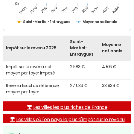
0k
2014
2024
2010
2020
2012
2022
2006
2016
2008
2018
Saint-Martial-Entraygues
Moyenne nationale
Saint-
Moyenne
Impôt sur le revenu 2025
Martial-
nationale
Entraygues
Impôt sur le revenu net
2 583 €
4 516 €
moyen par foyer imposé
Revenu fiscal de référence
27 033 €
33 939 €
moyen par foyer
Les villes les plus riches de France
Les villes où l'on paye le plus d'impôt sur le revenu