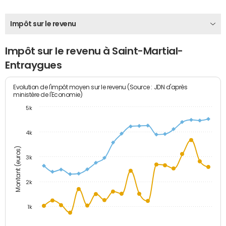
Impôt sur le revenu
Impôt sur le revenu à Saint-Martial-
Entraygues
Evolution de l'impôt moyen sur le revenu (Source : JDN d'après
ministère de l'Economie)
5k
4k
Montant (euros)
3k
2k
1k