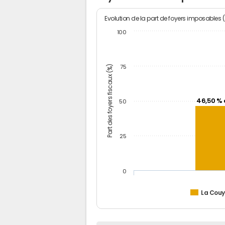
Evolution de la part de foyers imposables 
100
Part des foyers fiscaux (%)
75
46,50 % 
50
25
0
La Couy