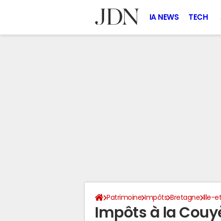
IA NEWS
TECH
Patrimoine
Impôts
Bretagne
Ille-e
Impôts à la Couy