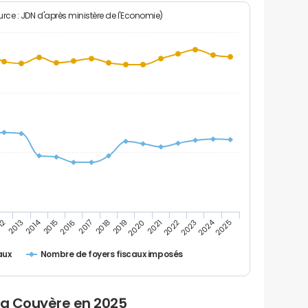
rce : JDN d'après ministère de l'Economie)
2024
2014
12
2019
2016
2023
2013
2020
2017
2021
2018
2025
2015
2022
Nombre de foyers fiscaux imposés
aux
 la Couyère en 2025