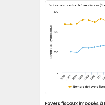
Evolution du nombre de foyers fiscaux (Sou
300
Nombre de foyers fiscaux
200
100
0
2005
20
2009
2006
2010
2007
2011
2008
Nombre de foyers fisc
Foyers fiscaux imposés à