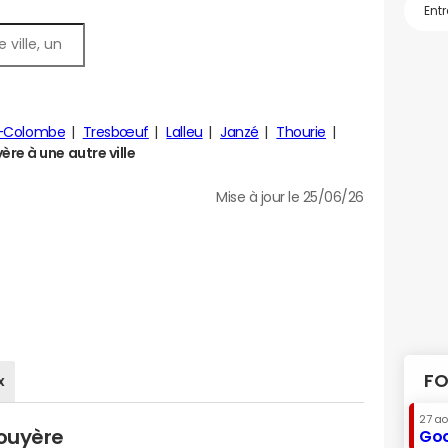
e-Colombe
Tresbœuf
Lalleu
Janzé
Thourie
re à une autre ville
Mise à jour le 25/06/26
FO
x
27 a
Couyère
Goo