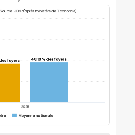
(Source : JDN d'après ministère de l'Economie)
48,10 % des foyers
des foyers
2025
ère
Moyenne nationale