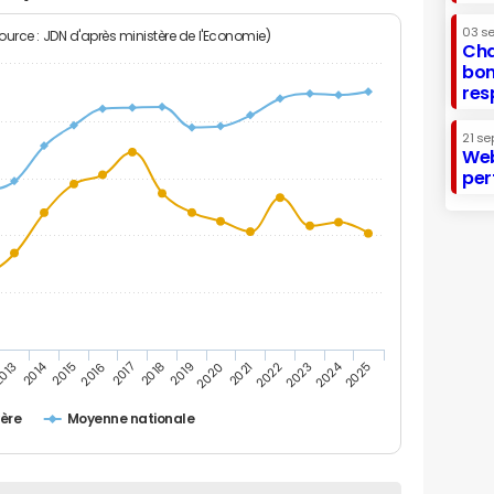
03 s
Source : JDN d'après ministère de l'Economie)
Cha
bon
res
21 se
Web
per
2014
2024
013
2015
2016
2017
2018
2019
2020
2021
2022
2023
2025
ère
Moyenne nationale