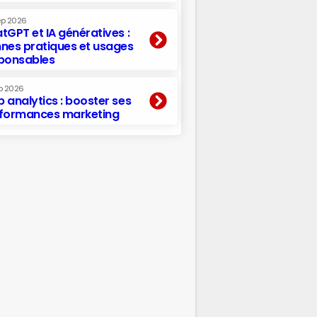
ep 2026
tGPT et IA génératives :
nes pratiques et usages
ponsables
p 2026
 analytics : booster ses
formances marketing