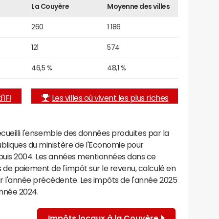
La Couyère
Moyenne des villes
260
1 186
121
574
46,5 %
48,1 %
'IFI
Les villes où vivent les plus riches
recueilli l'ensemble des données produites par la
ubliques du ministère de l'Economie pour
epuis 2004. Les années mentionnées dans ce
de paiement de l'impôt sur le revenu, calculé en
r l'année précédente. Les impôts de l'année 2025
année 2024.
Impôts locaux à la Couyère