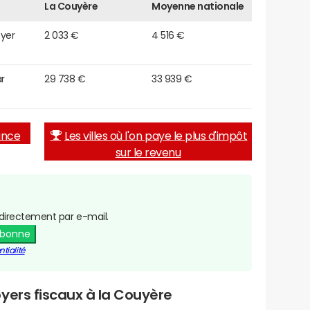
La Couyère
Moyenne nationale
oyer
2 033 €
4 516 €
r
29 738 €
33 939 €
rance
Les villes où l'on paye le plus d'impôt
sur le revenu
directement par e-mail.
abonne
tialité
yers fiscaux à la Couyère