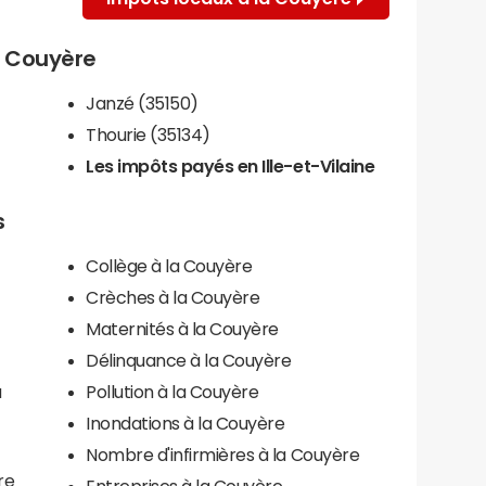
la Couyère
Janzé (35150)
Thourie (35134)
Les impôts payés en Ille-et-Vilaine
s
Collège à la Couyère
Crèches à la Couyère
Maternités à la Couyère
Délinquance à la Couyère
a
Pollution à la Couyère
Inondations à la Couyère
Nombre d'infirmières à la Couyère
re
Entreprises à la Couyère