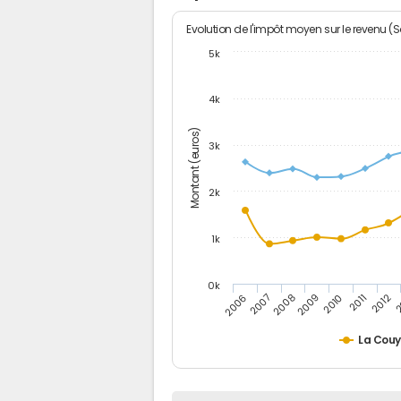
Evolution de l'impôt moyen sur le revenu (
5k
4k
Montant (euros)
3k
2k
1k
0k
2006
2007
2008
2009
2010
2011
2012
2
La Couy