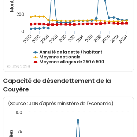
200
0
2020
2010
2016
2006
2022
2012
2000
2018
2008
2024
2014
2002
Annuité de la dette / habitant
Moyenne nationale
Moyenne villages de 250 à 500
© JDN 2026
Capacité de désendettement de la
Couyère
(Source : JDN d'après ministère de l'Economie)
100
75