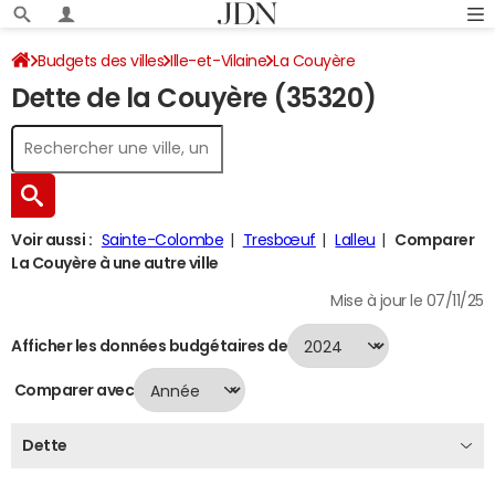
Budgets des villes
Ille-et-Vilaine
La Couyère
Dette de la Couyère (35320)
Dette au 31/12/2024
Voir aussi :
Sainte-Colombe
Tresbœuf
Lalleu
Comparer
La Couyère à une autre ville
Mise à jour le 07/11/25
Afficher les données budgétaires de
Comparer avec
Dette