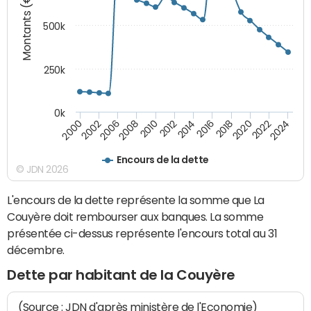
Montants (€)
500k
250k
0k
2016
2014
2012
2010
2008
2006
2002
2000
2024
2022
2020
2018
Encours de la dette
© JDN 2026
L'encours de la dette représente la somme que La
Couyère doit rembourser aux banques. La somme
présentée ci-dessus représente l'encours total au 31
décembre.
Dette par habitant de la Couyère
(Source : JDN d'après ministère de l'Economie)