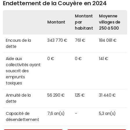
Endettement de la Couyère en 2024
Montant
Moyenne
Montant
par
villages de
habitant
250 à 500
Encours de la
343 770 €
761 €
184 081 €
dette
Aide aux
0 €
0 €
141 €
collectivités ayant
souscrit des
emprunts
toxiques
Annuité de la
56 290 €
125 €
31 440 €
dette
Capacité de
7,6 an(s)
-
5,3 an(s)
désendettement