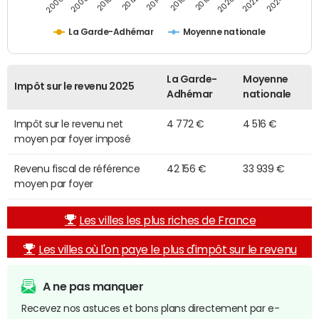
2014
2024
2010
2020
2012
2022
2006
2016
2008
2018
La Garde-Adhémar
Moyenne nationale
La Garde-
Moyenne
Impôt sur le revenu 2025
Adhémar
nationale
Impôt sur le revenu net
4 772 €
4 516 €
moyen par foyer imposé
Revenu fiscal de référence
42 156 €
33 939 €
moyen par foyer
Les villes les plus riches de France
Les villes où l'on paye le plus d'impôt sur le revenu
A ne pas manquer
Recevez nos astuces et bons plans directement par e-