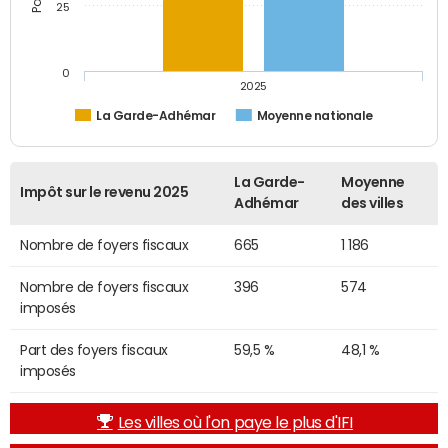
25
0
2025
La Garde-Adhémar
Moyenne nationale
La Garde-
Moyenne
Impôt sur le revenu 2025
Adhémar
des villes
Nombre de foyers fiscaux
665
1 186
Nombre de foyers fiscaux
396
574
imposés
Part des foyers fiscaux
59,5 %
48,1 %
imposés
Les villes où l'on paye le plus d'IFI