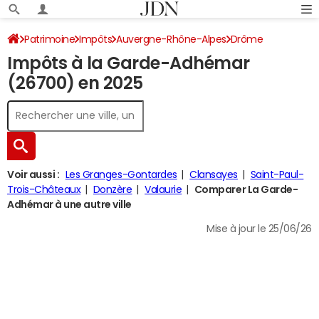
Patrimoine
Impôts
Auvergne-Rhône-Alpes
Drôme
Impôts à la Garde-Adhémar
La Garde-Adhémar
Impôt sur le revenu
(26700) en 2025
Voir aussi :
Les Granges-Gontardes
Clansayes
Saint-Paul-
Trois-Châteaux
Donzère
Valaurie
Comparer La Garde-
Adhémar à une autre ville
Mise à jour le 25/06/26