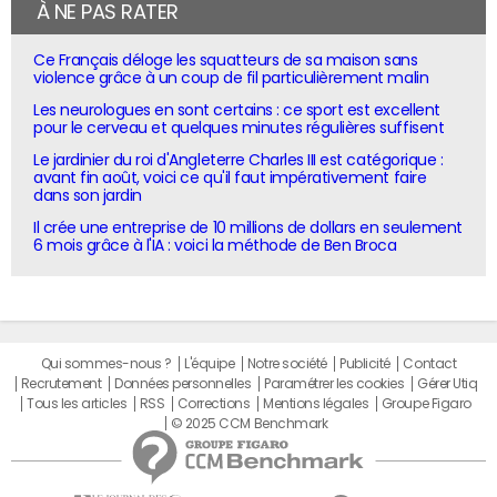
À NE PAS RATER
Ce Français déloge les squatteurs de sa maison sans
violence grâce à un coup de fil particulièrement malin
Les neurologues en sont certains : ce sport est excellent
pour le cerveau et quelques minutes régulières suffisent
Le jardinier du roi d'Angleterre Charles III est catégorique :
avant fin août, voici ce qu'il faut impérativement faire
dans son jardin
Il crée une entreprise de 10 millions de dollars en seulement
6 mois grâce à l'IA : voici la méthode de Ben Broca
Qui sommes-nous ?
L'équipe
Notre société
Publicité
Contact
Recrutement
Données personnelles
Paramétrer les cookies
Gérer Utiq
Tous les articles
RSS
Corrections
Mentions légales
Groupe Figaro
© 2025 CCM Benchmark