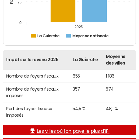
25
0
2025
La Guierche
Moyenne nationale
Moyenne
Impôt sur le revenu 2025
La Guierche
des villes
Nombre de foyers fiscaux
655
1 186
Nombre de foyers fiscaux
357
574
imposés
Part des foyers fiscaux
54,5 %
48,1 %
imposés
Les villes où l'on paye le plus d'IFI