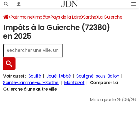
Patrimoine
Impôts
Pays de la Loire
Sarthe
La Guierche
Impôts à la Guierche (72380)
Impôt sur le revenu
en 2025
Voir aussi :
Souillé
Joué-l'Abbé
Souligné-sous-Ballon
Sainte-Jamme-sur-Sarthe
Montbizot
Comparer La
Guierche à une autre ville
Mise à jour le 25/06/26