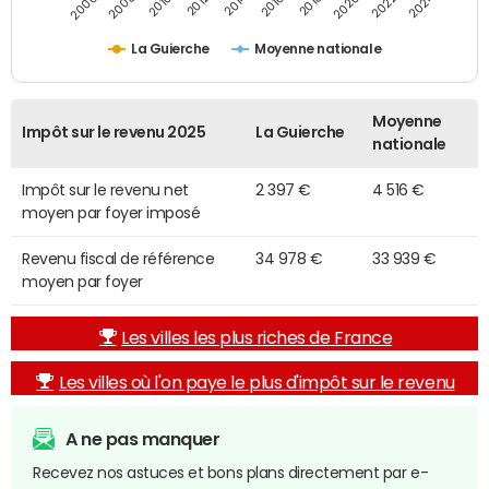
2014
2024
2010
2020
2012
2022
2006
2016
2008
2018
La Guierche
Moyenne nationale
Moyenne
Impôt sur le revenu 2025
La Guierche
nationale
Impôt sur le revenu net
2 397 €
4 516 €
moyen par foyer imposé
Revenu fiscal de référence
34 978 €
33 939 €
moyen par foyer
Les villes les plus riches de France
Les villes où l'on paye le plus d'impôt sur le revenu
A ne pas manquer
Recevez nos astuces et bons plans directement par e-