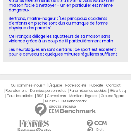
Voici les revêtements de sol à éviter si vous voulez une
maison facile à nettoyer - un en particulier est même
dangereux
Bertrand, maître-nageur : "Les principaux accidents
d'enfants en piscine sont dus au manque de forme
physique des parents"
Ce Français déloge les squatteurs de sa maison sans
violence grâce à un coup de fil particulièrement malin
Les neurologues en sont certains : ce sport est excellent
pour le cerveau et quelques minutes régulières suffisent
Qui sommes-nous ?
L'équipe
Notre société
Publicité
Contact
Recrutement
Données personnelles
Paramétrer les cookies
Gérer Utiq
Tous les articles
RSS
Corrections
Mentions légales
Groupe Figaro
© 2025 CCM Benchmark