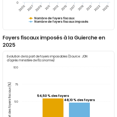
0
2005
2007
2009
2011
2013
2015
2017
2019
2021
2023
2025
Nombre de foyers fiscaux
Nombre de foyers fiscaux imposés
Foyers fiscaux imposés à la Guierche en
2025
Evolution de la part de foyers imposables (Source : JDN
d'après ministère de l'Economie)
100
Part des foyers fiscaux (%)
75
54,50 % des foyers
48,10 % des foyers
50