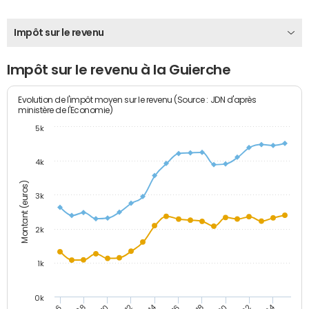
Impôt sur le revenu
Impôt sur le revenu à la Guierche
Evolution de l'impôt moyen sur le revenu (Source : JDN d'après
ministère de l'Economie)
5k
4k
Montant (euros)
3k
2k
1k
0k