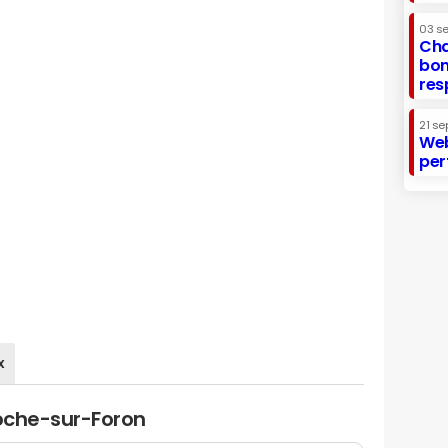
03 s
Cha
bon
res
21 se
Web
per
x
Roche-sur-Foron