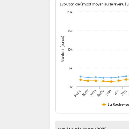
Evolution de l'impôt moyen sur le revenu (
20k
15k
Montant (euros)
10k
5k
0k
2007
2012
2006
2011
2010
2009
2008
La Roche-su