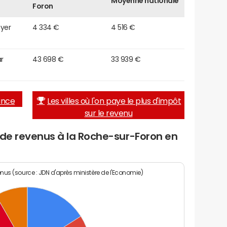
Moyenne nationale
Foron
oyer
4 334 €
4 516 €
r
43 698 €
33 939 €
rance
Les villes où l'on paye le plus d'impôt
sur le revenu
 de revenus à la Roche-sur-Foron en
enus (source : JDN d'après ministère de l'Economie)