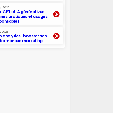
ep 2026
tGPT et IA génératives :
nes pratiques et usages
ponsables
p 2026
 analytics : booster ses
formances marketing