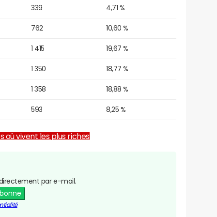
339
4,71 %
762
10,60 %
1 415
19,67 %
1 350
18,77 %
1 358
18,88 %
593
8,25 %
es où vivent les plus riches
directement par e-mail.
abonne
tialité