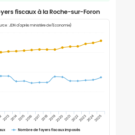
yers fiscaux à la Roche-sur-Foron
rce : JDN d'après ministère de l'Economie)
2014
2024
2019
2021
2023
2025
12
2016
2018
2020
2022
2013
2015
2017
Nombre de foyers fiscaux imposés
aux