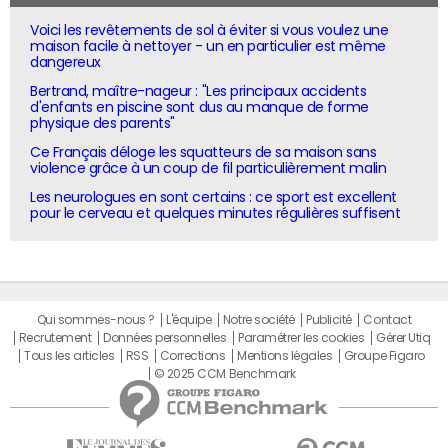
Voici les revêtements de sol à éviter si vous voulez une
maison facile à nettoyer - un en particulier est même
dangereux
Bertrand, maître-nageur : "Les principaux accidents
d'enfants en piscine sont dus au manque de forme
physique des parents"
Ce Français déloge les squatteurs de sa maison sans
violence grâce à un coup de fil particulièrement malin
Les neurologues en sont certains : ce sport est excellent
pour le cerveau et quelques minutes régulières suffisent
Qui sommes-nous ?
L'équipe
Notre société
Publicité
Contact
Recrutement
Données personnelles
Paramétrer les cookies
Gérer Utiq
Tous les articles
RSS
Corrections
Mentions légales
Groupe Figaro
© 2025 CCM Benchmark