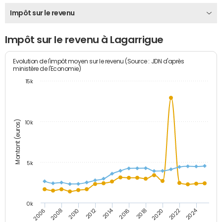
Impôt sur le revenu
Impôt sur le revenu à Lagarrigue
Evolution de l'impôt moyen sur le revenu (Source : JDN d'après
ministère de l'Economie)
15k
Montant (euros)
10k
5k
0k
2014
2024
2006
2008
2010
2012
2016
2018
2020
2022