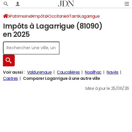
Patrimoine
Impôts
Occitanie
Tarn
Lagarrigue
Impôts à Lagarrigue (81090)
Impôt sur le revenu
en 2025
Voir aussi :
Valdurenque
Caucalières
Noailhac
Navès
Castres
Comparer Lagarrigue à une autre ville
Mise à jour le 25/06/26