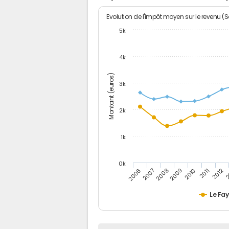
Evolution de l'impôt moyen sur le revenu (
5k
4k
Montant (euros)
3k
2k
1k
0k
2006
2007
2008
2009
2010
2011
2012
2
Le Fay