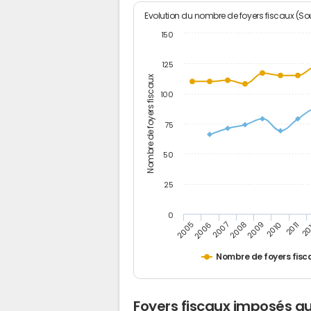
Evolution du nombre de foyers fiscaux (Sou
150
125
Nombre de foyers fiscaux
100
75
50
25
0
2005
20
2009
2006
2010
2007
2011
2008
Nombre de foyers fisc
Foyers fiscaux imposés au