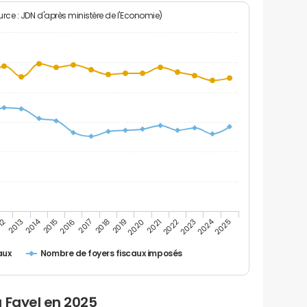
rce : JDN d'après ministère de l'Economie)
2024
2014
12
2019
2016
2023
2013
2020
2017
2021
2018
2025
2015
2022
Nombre de foyers fiscaux imposés
aux
 Fayel en 2025