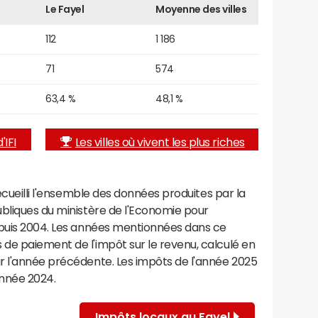
Le Fayel
Moyenne des villes
112
1 186
71
574
63,4 %
48,1 %
'IFI
Les villes où vivent les plus riches
recueilli l'ensemble des données produites par la
ubliques du ministère de l'Economie pour
epuis 2004. Les années mentionnées dans ce
de paiement de l'impôt sur le revenu, calculé en
r l'année précédente. Les impôts de l'année 2025
année 2024.
Impôts locaux au Fayel