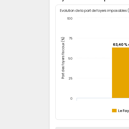
Evolution de la part de foyers imposables 
100
Part des foyers fiscaux (%)
75
63,40 % 
50
25
0
Le Fay