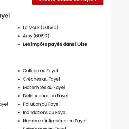
ayel
Le Meux (60880)
Arsy (60190)
Les impôts payés dans l'Oise
Collège au Fayel
Crèches au Fayel
Maternités au Fayel
Délinquance au Fayel
ayel
Pollution au Fayel
Inondations au Fayel
Nombre d'infirmières au Fayel
l
Entreprises au Fayel