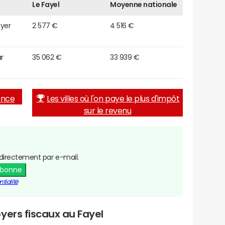
Le Fayel
Moyenne nationale
oyer
2 577 €
4 516 €
r
35 062 €
33 939 €
rance
Les villes où l'on paye le plus d'impôt
sur le revenu
directement par e-mail.
abonne
tialité
yers fiscaux au Fayel