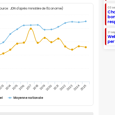
03 s
Source : JDN d'après ministère de l'Economie)
Cha
bon
res
21 se
Web
per
2014
2024
013
2015
2016
2017
2018
2019
2020
2021
2022
2023
2025
el
Moyenne nationale