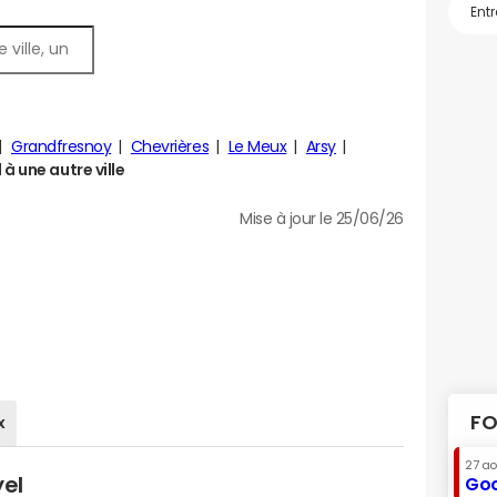
Grandfresnoy
Chevrières
Le Meux
Arsy
à une autre ville
Mise à jour le 25/06/26
FO
x
27 a
yel
Goo