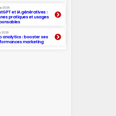
ep 2026
tGPT et IA génératives :
nes pratiques et usages
ponsables
p 2026
 analytics : booster ses
formances marketing