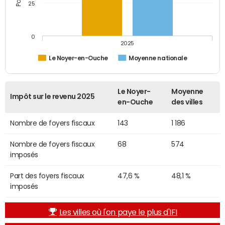
25
0
2025
Le Noyer-en-Ouche
Moyenne nationale
Le Noyer-
Moyenne
Impôt sur le revenu 2025
en-Ouche
des villes
Nombre de foyers fiscaux
143
1 186
Nombre de foyers fiscaux
68
574
imposés
Part des foyers fiscaux
47,6 %
48,1 %
imposés
Les villes où l'on paye le plus d'IFI