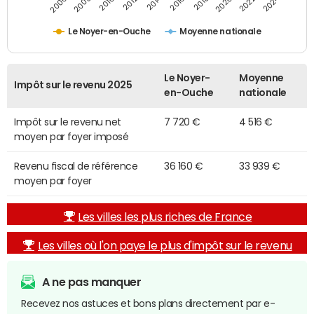
2014
2024
2010
2020
2006
2016
2012
2022
2008
2018
Le Noyer-en-Ouche
Moyenne nationale
Le Noyer-
Moyenne
Impôt sur le revenu 2025
en-Ouche
nationale
Impôt sur le revenu net
7 720 €
4 516 €
moyen par foyer imposé
Revenu fiscal de référence
36 160 €
33 939 €
moyen par foyer
Les villes les plus riches de France
Les villes où l'on paye le plus d'impôt sur le revenu
A ne pas manquer
Recevez nos astuces et bons plans directement par e-