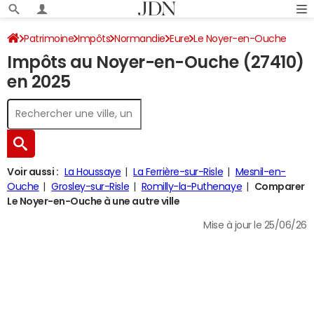
Patrimoine
Impôts
Normandie
Eure
Le Noyer-en-Ouche
Impôts au Noyer-en-Ouche (27410)
Impôt sur le revenu
en 2025
Voir aussi :
La Houssaye
La Ferrière-sur-Risle
Mesnil-en-
Ouche
Grosley-sur-Risle
Romilly-la-Puthenaye
Comparer
Le Noyer-en-Ouche à une autre ville
Mise à jour le 25/06/26