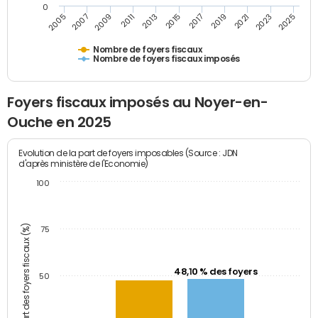
0
2009
2023
2017
2011
2025
2005
2019
2013
2007
2021
2015
Nombre de foyers fiscaux
Nombre de foyers fiscaux imposés
Foyers fiscaux imposés au Noyer-en-
Ouche en 2025
Evolution de la part de foyers imposables (Source : JDN
d'après ministère de l'Economie)
100
Part des foyers fiscaux (%)
75
48,10 % des foyers
50