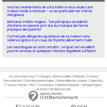
Voici les revêtements de sol à éviter si vous voulez une
maison facile à nettoyer - un en particulier est même
dangereux
Bertrand, maître-nageur : "Les principaux accidents
d'enfants en piscine sont dus au manque de forme
physique des parents"
Ce Français déloge les squatteurs de sa maison sans
violence grâce à un coup de fil particulièrement malin
Les neurologues en sont certains : ce sport est excellent
pour le cerveau et quelques minutes régulières suffisent
Qui sommes-nous ?
L'équipe
Notre société
Publicité
Contact
Recrutement
Données personnelles
Paramétrer les cookies
Gérer Utiq
Tous les articles
RSS
Corrections
Mentions légales
Groupe Figaro
© 2025 CCM Benchmark