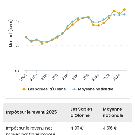
Montant (euros)
4k
2k
0k
2014
2024
2010
2020
2012
2022
2006
2016
2008
2018
Les Sables-d'Olonne
Moyenne nationale
Les Sables-
Moyenne
Impôt sur le revenu 2025
d'Olonne
nationale
Impôt sur le revenu net
4 911 €
4 516 €
moyen par foyer imposé