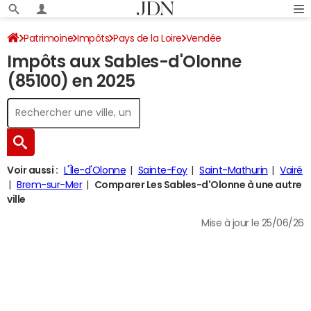
Patrimoine
Impôts
Pays de la Loire
Vendée
Impôts aux Sables-d'Olonne
Les Sables-d'Olonne
Impôt sur le revenu
(85100) en 2025
Voir aussi :
L'Île-d'Olonne
Sainte-Foy
Saint-Mathurin
Vairé
Brem-sur-Mer
Comparer Les Sables-d'Olonne à une autre
ville
Mise à jour le 25/06/26