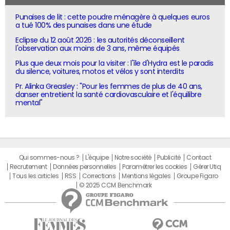
Punaises de lit : cette poudre ménagère à quelques euros
a tué 100% des punaises dans une étude
Eclipse du 12 août 2026 : les autorités déconseillent
l'observation aux moins de 3 ans, même équipés
Plus que deux mois pour la visiter : l'île d'Hydra est le paradis
du silence, voitures, motos et vélos y sont interdits
Pr. Alinka Greasley : "Pour les femmes de plus de 40 ans,
danser entretient la santé cardiovasculaire et l'équilibre
mental"
Qui sommes-nous ?
L'équipe
Notre société
Publicité
Contact
Recrutement
Données personnelles
Paramétrer les cookies
Gérer Utiq
Tous les articles
RSS
Corrections
Mentions légales
Groupe Figaro
© 2025 CCM Benchmark