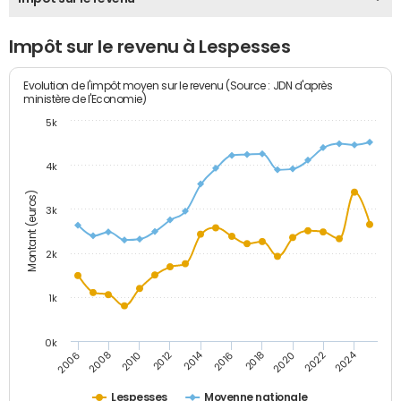
Impôt sur le revenu à Lespesses
Evolution de l'impôt moyen sur le revenu (Source : JDN d'après
ministère de l'Economie)
5k
4k
Montant (euros)
3k
2k
1k
0k
2014
2024
2010
2020
2012
2022
2006
2016
2008
2018
Lespesses
Moyenne nationale