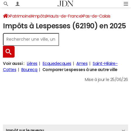
Patrimoine
Impôts
Hauts-de-France
Pas-de-Calais
Impôts à Lespesses (62190) en 2025
Lespesses
Impôt sur le revenu
Voir aussi :
Lières
Ecquedecques
Ames
Saint-Hilaire-
Cottes
Bourecq
Comparer Lespesses à une autre ville
Mise à jour le 25/06/26
Impôt sur le revenu