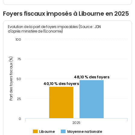
Foyers fiscaux imposés à Libourne en 2025
Evolution de la part de foyers imposables (Source : JDN
d'après ministère de l'Economie)
100
Part des foyers fiscaux (%)
75
48,10 % des foyers
50
40,10 % des foyers
25
0
2025
Libourne
Moyenne nationale