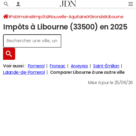
Patrimoine
Impôts
Nouvelle-Aquitaine
Gironde
Libourne
Impôts à Libourne (33500) en 2025
Impôt sur le revenu
Voir aussi :
Pomerol
Fronsac
Arveyres
Saint-Émilion
Lalande-de-Pomerol
Comparer Libourne à une autre ville
Mise à jour le 25/06/26