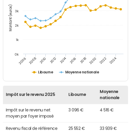
Montant (euros)
3k
2k
1k
0k
2014
2024
2010
2020
2012
2022
2006
2016
2008
2018
Libourne
Moyenne nationale
Moyenne
Impôt sur le revenu 2025
Libourne
nationale
Impôt sur le revenu net
3 096 €
4 516 €
moyen par foyer imposé
Revenu fiscal de référence
25 552 €
33 939 €