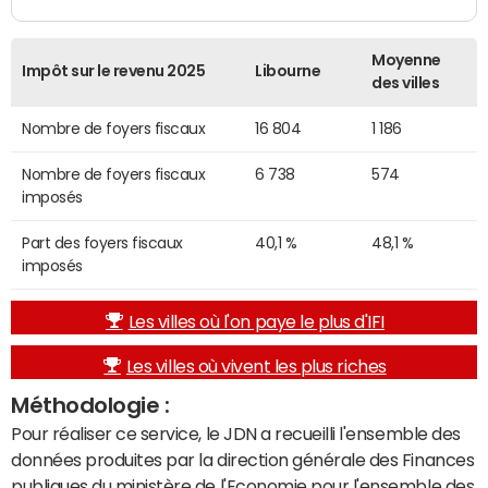
Moyenne
Impôt sur le revenu 2025
Libourne
des villes
Nombre de foyers fiscaux
16 804
1 186
Nombre de foyers fiscaux
6 738
574
imposés
Part des foyers fiscaux
40,1 %
48,1 %
imposés
Les villes où l'on paye le plus d'IFI
Les villes où vivent les plus riches
Méthodologie :
Pour réaliser ce service, le JDN a recueilli l'ensemble des
données produites par la direction générale des Finances
publiques du ministère de l'Economie pour l'ensemble des