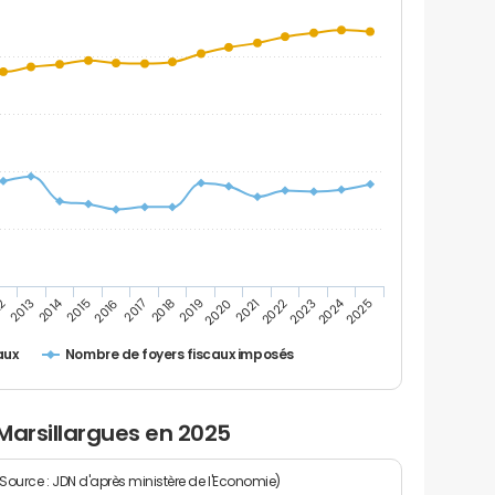
2014
2024
2019
2021
2023
2025
12
2016
2018
2020
2022
2013
2015
2017
Nombre de foyers fiscaux imposés
aux
Marsillargues en 2025
(Source : JDN d'après ministère de l'Economie)