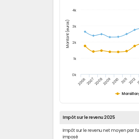
4k
Montant (euros)
3k
2k
1k
0k
2006
2007
2008
2009
2010
2011
2012
2
Marsilla
Impôt sur le revenu 2025
Impôt sur le revenu net moyen par f
imposé