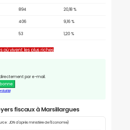
894
20,18 %
406
9,16 %
53
1,20 %
es où vivent les plus riches
directement par e-mail.
abonne
tialité
yers fiscaux à Marsillargues
rce : JDN d'après ministère de l'Economie)