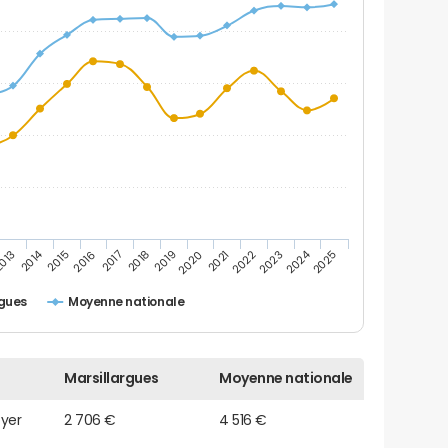
2014
2024
013
2015
2016
2017
2018
2019
2020
2021
2022
2023
2025
rgues
Moyenne nationale
Marsillargues
Moyenne nationale
oyer
2 706 €
4 516 €