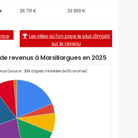
r
26 731 €
33 939 €
rance
Les villes où l'on paye le plus d'impôt
sur le revenu
 de revenus à Marsillargues en 2025
enus (source : JDN d'après ministère de l'Economie)