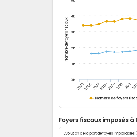
5k
4k
Nombre de foyers fiscaux
3k
2k
1k
0k
2006
2008
2010
20
2005
2007
2009
2011
Nombre de foyers fisc
Foyers fiscaux imposés à 
Evolution de la part de foyers imposables 