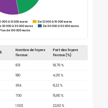
0 000 à 12 000 euros
De 12 000 à 15 000 euros
e 20 000 à 30 000 euros
De 30 000 à 50 000 euros
Plus de 100 000 euros
Nombre de foyers
Part des foyers
5
fiscaux
fiscaux (%)
831
18,76 %
180
4,06 %
364
8,22 %
700
15,80 %
1 002
22,62 %