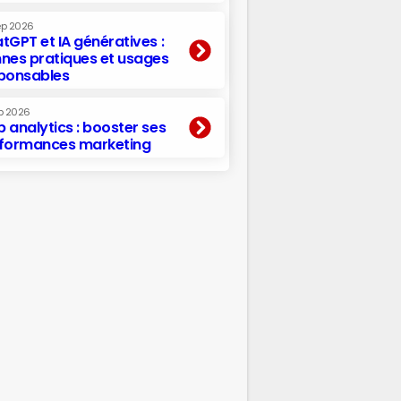
ep 2026
tGPT et IA génératives :
nes pratiques et usages
ponsables
p 2026
 analytics : booster ses
formances marketing