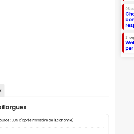
03 s
Cha
bon
res
21 se
Web
per
x
illargues
Source : JDN d'après ministère de l'Economie)