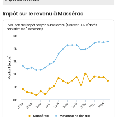
Impôt sur le revenu à Massérac
Evolution de l'impôt moyen sur le revenu (Source : JDN d'après
ministère de l'Economie)
5k
4k
Montant (euros)
3k
2k
1k
0k
2014
2024
2010
2020
2012
2022
2006
2016
2008
2018
Massérac
Moyenne nationale