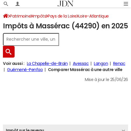
Patrimoine
Impôts
Pays de la Loire
Loire-Atlantique
Impôts à Massérac (44290) en 2025
Massérac
Impôt sur le revenu
Voir aussi :
La Chapelle-de-Brain
Avessac
Langon
Renac
Guémené-Penfao
Comparer Massérac à une autre ville
Mise à jour le 25/06/26
Impôt sur le revenu